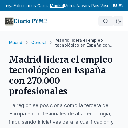
talunya
Extremadura
Galicia
Madrid
Murcia
Navarra
País Vasco
La Rioja
ES
|
EN
Diario PYME
Madrid lidera el empleo
Madrid
General
tecnológico en España con
270.000 profesionales
Madrid lidera el empleo
tecnológico en España
con 270.000
profesionales
La región se posiciona como la tercera de
Europa en profesionales de alta tecnología,
impulsando iniciativas para la cualificación y