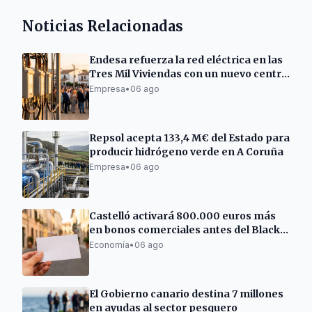
Noticias Relacionadas
Endesa refuerza la red eléctrica en las
Tres Mil Viviendas con un nuevo centro
de transformación
Empresa
•
06 ago
Repsol acepta 133,4 M€ del Estado para
producir hidrógeno verde en A Coruña
Empresa
•
06 ago
Castelló activará 800.000 euros más
en bonos comerciales antes del Black
Friday
Economía
•
06 ago
El Gobierno canario destina 7 millones
en ayudas al sector pesquero