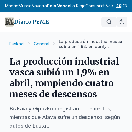
cia
Madrid
Murcia
Navarra
País Vasco
La Rioja
Comunitat Valenciana
An
ES
|
EN
Diario PYME
La producción industrial vasca
Euskadi
General
subió un 1,9% en abril,
rompiendo cuatro meses de
descensos
La producción industrial
vasca subió un 1,9% en
abril, rompiendo cuatro
meses de descensos
Bizkaia y Gipuzkoa registran incrementos,
mientras que Álava sufre un descenso, según
datos de Eustat.