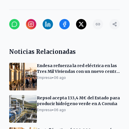
Noticias Relacionadas
Endesa refuerza la red eléctrica en las
Tres Mil Viviendas con un nuevo centro
de transformación
Empresa
•
06 ago
Repsol acepta 133,4 M€ del Estado para
producir hidrógeno verde en A Coruña
Empresa
•
06 ago