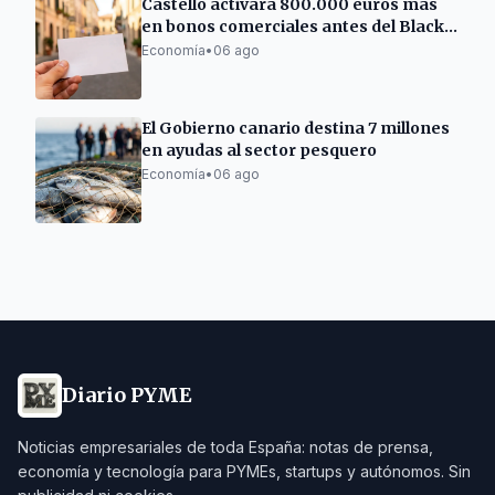
Castelló activará 800.000 euros más
en bonos comerciales antes del Black
Friday
Economía
•
06 ago
El Gobierno canario destina 7 millones
en ayudas al sector pesquero
Economía
•
06 ago
Diario PYME
Noticias empresariales de toda España: notas de prensa,
economía y tecnología para PYMEs, startups y autónomos. Sin