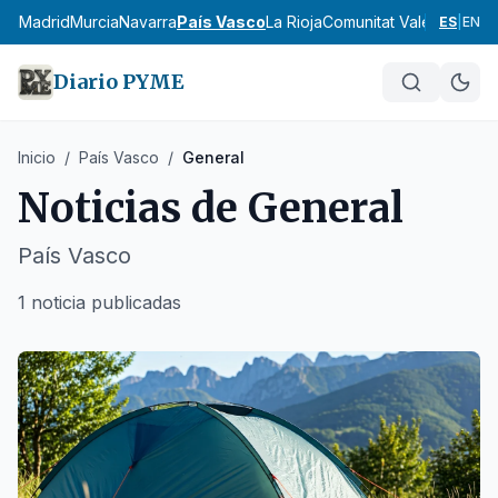
cia
Madrid
Murcia
Navarra
País Vasco
La Rioja
Comunitat Valenciana
An
ES
|
EN
Diario PYME
Inicio
/
País Vasco
/
General
Noticias de
General
País Vasco
1 noticia publicadas