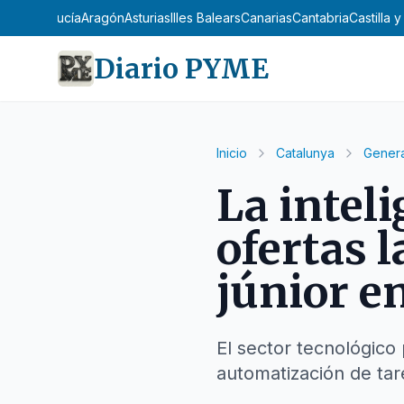
Andalucía
Aragón
Asturias
Illes Balears
Canarias
Cantabria
Castilla 
Diario PYME
Inicio
Catalunya
Genera
La inteli
ofertas l
júnior e
El sector tecnológico
automatización de tar