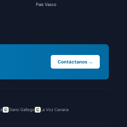
País Vasco
Contáctanos
→
di
Diario Gallego
La Voz Canaria