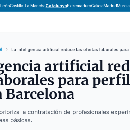
y León
Castilla-La Mancha
Catalunya
Extremadura
Galicia
Madrid
Murcia
l
La inteligencia artificial reduce las ofertas laborales para
gencia artificial re
aborales para perfi
n Barcelona
 prioriza la contratación de profesionales exper
eas básicas.