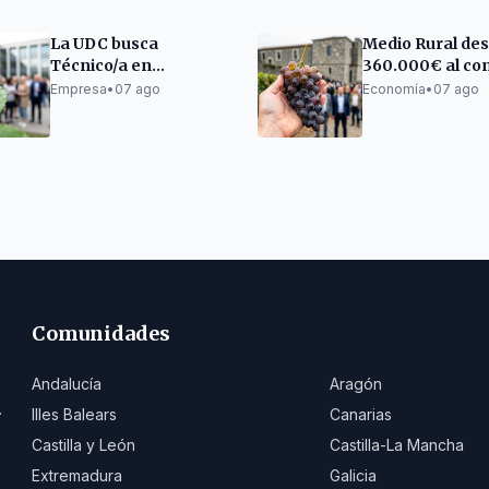
La UDC busca
Medio Rural des
Técnico/a en
360.000€ al con
Sostenibilidad para
productos
Empresa
•
07 ago
Economía
•
07 ago
proyecto en A Mariña
agroalimentari
Lucense
gallegos
Comunidades
Andalucía
Aragón
.
Illes Balears
Canarias
Castilla y León
Castilla-La Mancha
Extremadura
Galicia