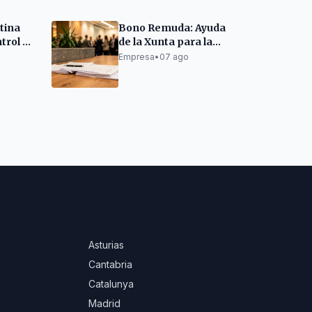
tina
Bono Remuda: Ayuda
trol de
de la Xunta para la
continuidad de
Empresa
•
07 ago
os
pequeños negocios
Asturias
Cantabria
Catalunya
Madrid