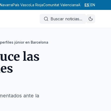
Navarra
País Vasco
La Rioja
Comunitat Valenciana
Andalucía
ES
|
EN
Aragón
Ast
Buscar noticias
...
 perfiles júnior en Barcelona
duce las
les
imentados ante la