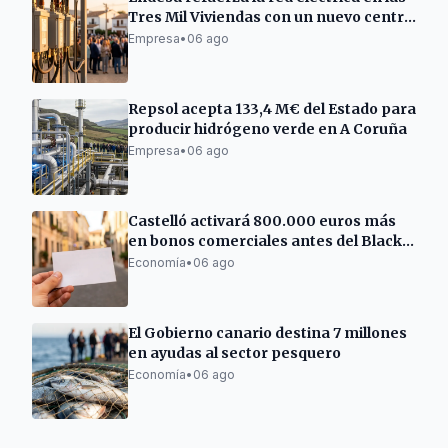
Tres Mil Viviendas con un nuevo centro
de transformación
Empresa
•
06 ago
Repsol acepta 133,4 M€ del Estado para
producir hidrógeno verde en A Coruña
Empresa
•
06 ago
Castelló activará 800.000 euros más
en bonos comerciales antes del Black
Friday
Economía
•
06 ago
El Gobierno canario destina 7 millones
en ayudas al sector pesquero
Economía
•
06 ago