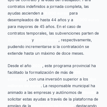
contratos indefinidos a jornada completa, las
ayudas ascienden a
9.000 euros
para
desempleados de hasta 44 años y a
12.000 euros
para mayores de 45 años. En el caso de
contratos temporales, las subvenciones parten de
2.250 euros
y
3.000 euros
, respectivamente,
pudiendo incrementarse si la contratación se
extiende hasta un máximo de doce meses.
Desde el año
2023
, este programa provincial ha
facilitado la formalización de más de
215
contratos
, con una inversión superior a los
dos
millones de euros
. La responsable municipal ha
animado a las empresas y autónomos de
Ronda
a
solicitar estas ayudas a través de la plataforma de
empleo de la
Diputación de Málaga
, destacando