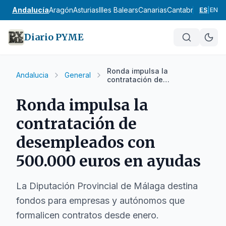
Andalucía
Aragón
Asturias
Illes Balears
Canarias
Cantabria
Castilla
ES
|
EN
Diario PYME
Ronda impulsa la
Andalucia
General
contratación de
desempleados con 500.000
euros en ayudas
Ronda impulsa la
contratación de
desempleados con
500.000 euros en ayudas
La Diputación Provincial de Málaga destina
fondos para empresas y autónomos que
formalicen contratos desde enero.