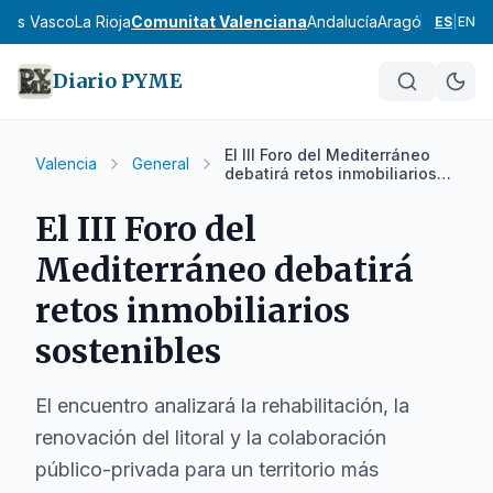
País Vasco
La Rioja
Comunitat Valenciana
Andalucía
Aragón
Asturias
I
ES
|
EN
Diario PYME
El III Foro del Mediterráneo
Valencia
General
debatirá retos inmobiliarios
sostenibles
El III Foro del
Mediterráneo debatirá
retos inmobiliarios
sostenibles
El encuentro analizará la rehabilitación, la
renovación del litoral y la colaboración
público-privada para un territorio más