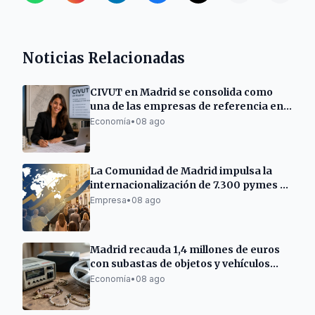
Noticias Relacionadas
CIVUT en Madrid se consolida como
una de las empresas de referencia en
la tramitación de licencias turísticas
Economía
•
08 ago
La Comunidad de Madrid impulsa la
internacionalización de 7.300 pymes y
autónomos
Empresa
•
08 ago
Madrid recauda 1,4 millones de euros
con subastas de objetos y vehículos
municipales
Economía
•
08 ago