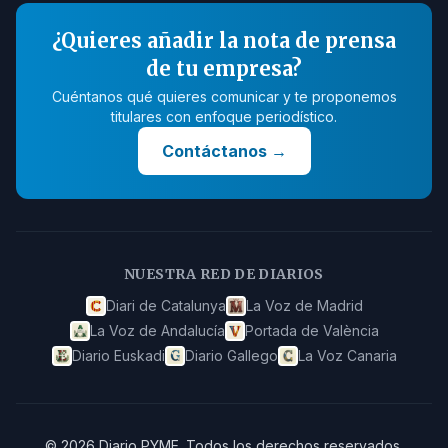
¿Quieres añadir la nota de prensa
de tu empresa?
Cuéntanos qué quieres comunicar y te proponemos
titulares con enfoque periodístico.
Contáctanos
→
NUESTRA RED DE DIARIOS
Diari de Catalunya
La Voz de Madrid
La Voz de Andalucía
Portada de València
Diario Euskadi
Diario Gallego
La Voz Canaria
©
2026
Diario PYME
.
Todos los derechos reservados.