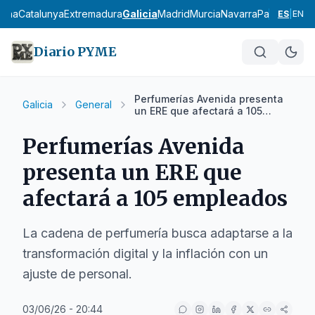
ncha
Catalunya
Extremadura
Galicia
Madrid
Murcia
Navarra
País Vasco
L
ES
|
EN
Diario PYME
Perfumerías Avenida presenta
Galicia
General
un ERE que afectará a 105
empleados
Perfumerías Avenida
presenta un ERE que
afectará a 105 empleados
La cadena de perfumería busca adaptarse a la
transformación digital y la inflación con un
ajuste de personal.
03/06/26 - 20:44