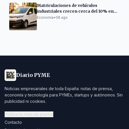
Matriculaciones de vehículos
industriales crecen cerca del 10% en
Cataluña
Economía
•
08 ago
Diario PYME
Noticias empresariales de toda España: notas de prensa,
economía y tecnología para PYMEs, startups y autónomos. Sin
publicidad ni cookies.
Publica tu nota de prensa
Contacto