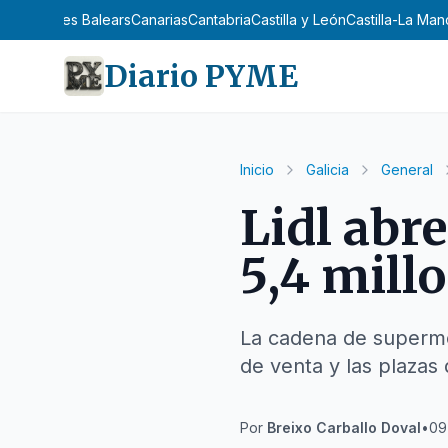
n
Asturias
Illes Balears
Canarias
Cantabria
Castilla y León
Castilla-La Ma
Diario PYME
Inicio
Galicia
General
Lidl abr
5,4 mill
La cadena de supermer
de venta y las plazas
Por
Breixo Carballo Doval
•
09