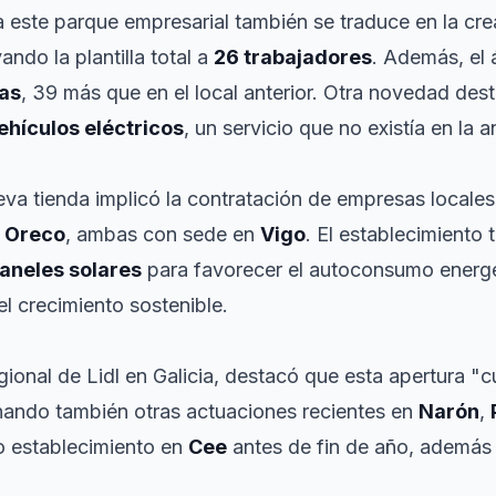
a este parque empresarial también se traduce en la cr
vando la plantilla total a
26 trabajadores
. Además, el
zas
, 39 más que en el local anterior. Otra novedad de
ehículos eléctricos
, un servicio que no existía en la a
eva tienda implicó la contratación de empresas locales
a
Oreco
, ambas con sede en
Vigo
. El establecimiento
aneles solares
para favorecer el autoconsumo energé
l crecimiento sostenible.
regional de Lidl en Galicia, destacó que esta apertura 
nando también otras actuaciones recientes en
Narón
,
o establecimiento en
Cee
antes de fin de año, además