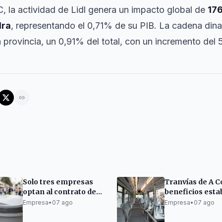
 la actividad de Lidl genera un impacto global de
176
dra
, representando el 0,71% de su PIB. La cadena din
a provincia, un 0,91% del total, con un incremento de
Solo tres empresas
Tranvías de A C
optan al contrato de
beneficios esta
recogida de residuos
apuesta por la
Empresa
•
07 ago
Empresa
•
07 ago
de Las Palmas
electromovilida