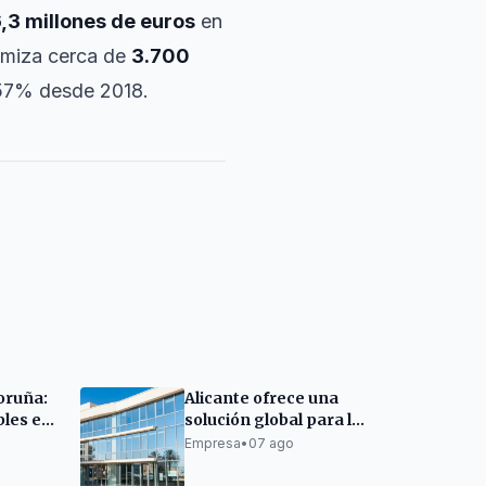
,3 millones de euros
en
amiza cerca de
3.700
l 57% desde 2018.
oruña:
Alicante ofrece una
bles e
solución global para la
sede de la Cámara de
Empresa
•
07 ago
d
Comercio