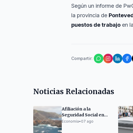
Según un informe de PwC,
la provincia de
Ponteve
puestos de trabajo
en l
Compartir
:
Noticias Relacionadas
Afiliación a la
Seguridad Social en
Canarias: Ligero
Economía
•
07 ago
descenso en julio