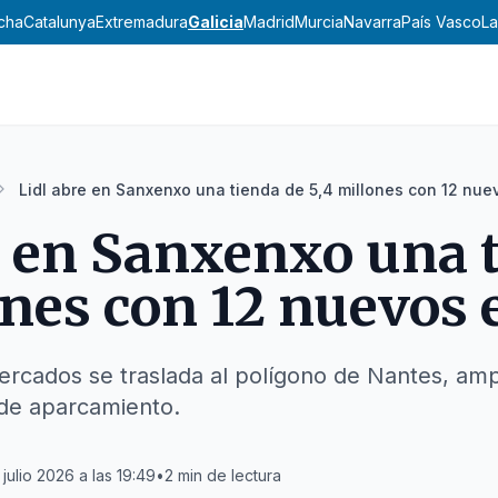
ncha
Catalunya
Extremadura
Galicia
Madrid
Murcia
Navarra
País Vasco
La
Lidl abre en Sanxenxo una tienda de 5,4 millones con 12 nu
e en Sanxenxo una 
ones con 12 nuevos
cados se traslada al polígono de Nantes, ampl
 de aparcamiento.
 julio 2026 a las 19:49
•
2
min de lectura