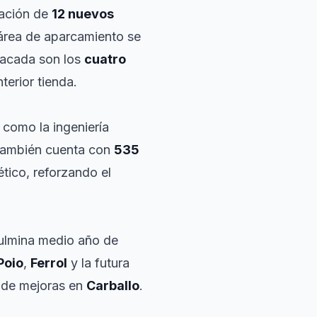
eación de
12 nuevos
 área de aparcamiento se
stacada son los
cuatro
nterior tienda.
 como la ingeniería
 también cuenta con
535
tico, reforzando el
"culmina medio año de
Poio
,
Ferrol
y la futura
 de mejoras en
Carballo
.