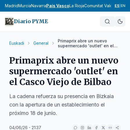
cia
Madrid
Murcia
Navarra
País Vasco
La Rioja
Comunitat Valenciana
An
ES
|
EN
Diario PYME
Primaprix abre un nuevo
Euskadi
General
supermercado 'outlet' en el
Casco Viejo de Bilbao
Primaprix abre un nuevo
supermercado 'outlet' en
el Casco Viejo de Bilbao
La cadena refuerza su presencia en Bizkaia
con la apertura de un establecimiento el
próximo 18 de junio.
04/06/26 - 21:37