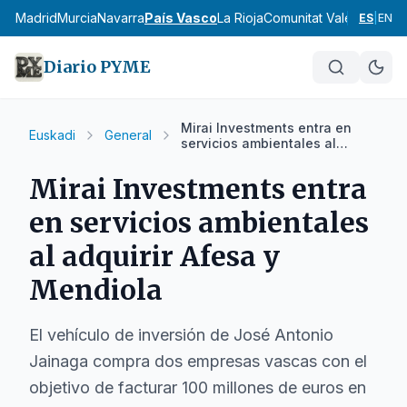
cia
Madrid
Murcia
Navarra
País Vasco
La Rioja
Comunitat Valenciana
An
ES
|
EN
Diario PYME
Mirai Investments entra en
Euskadi
General
servicios ambientales al
adquirir Afesa y Mendiola
Mirai Investments entra
en servicios ambientales
al adquirir Afesa y
Mendiola
El vehículo de inversión de José Antonio
Jainaga compra dos empresas vascas con el
objetivo de facturar 100 millones de euros en