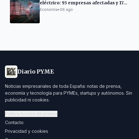
eléctrico: 93 empresas afectadas y 17
acusados
Economía
•
06 ago
Diario PYME
Noticias empresariales de toda España: notas de prensa,
economía y tecnología para PYMEs, startups y autónomos. Sin
publicidad ni cookies.
Publica tu nota de prensa
Contacto
Privacidad y cookies