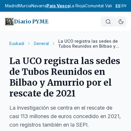
cia
Madrid
Murcia
Navarra
País Vasco
La Rioja
Comunitat Valenciana
An
ES
|
EN
Diario PYME
La UCO registra las sedes de
Euskadi
General
Tubos Reunidos en Bilbao y
Amurrio por el rescate de 2021
La UCO registra las sedes
de Tubos Reunidos en
Bilbao y Amurrio por el
rescate de 2021
La investigación se centra en el rescate de
casi 113 millones de euros concedido en 2021,
con registros también en la SEPI.