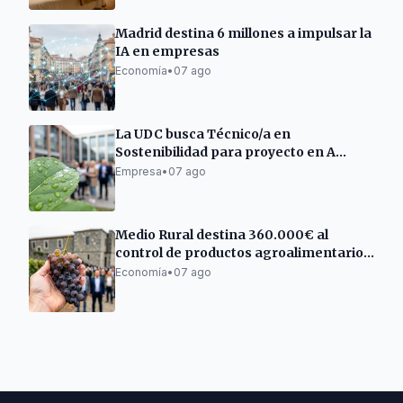
Madrid destina 6 millones a impulsar la
IA en empresas
Economía
•
07 ago
La UDC busca Técnico/a en
Sostenibilidad para proyecto en A
Mariña Lucense
Empresa
•
07 ago
Medio Rural destina 360.000€ al
control de productos agroalimentarios
gallegos
Economía
•
07 ago