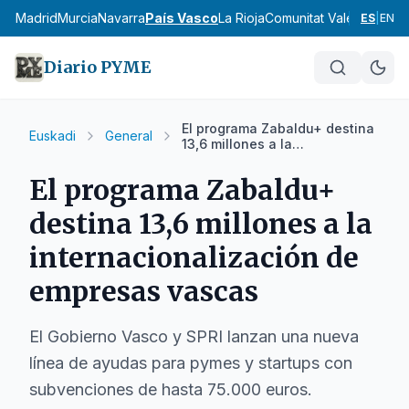
cia
Madrid
Murcia
Navarra
País Vasco
La Rioja
Comunitat Valenciana
An
ES
|
EN
Diario PYME
El programa Zabaldu+ destina
Euskadi
General
13,6 millones a la
internacionalización de
empresas vascas
El programa Zabaldu+
destina 13,6 millones a la
internacionalización de
empresas vascas
El Gobierno Vasco y SPRI lanzan una nueva
línea de ayudas para pymes y startups con
subvenciones de hasta 75.000 euros.