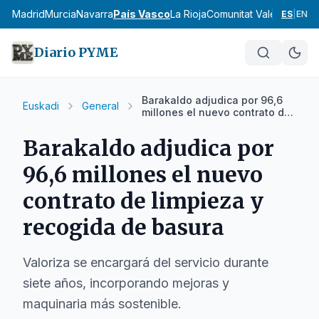
cia
Madrid
Murcia
Navarra
País Vasco
La Rioja
Comunitat Valenciana
An
ES
|
EN
Diario PYME
Barakaldo adjudica por 96,6
Euskadi
General
millones el nuevo contrato de
limpieza y recogida de basura
Barakaldo adjudica por
96,6 millones el nuevo
contrato de limpieza y
recogida de basura
Valoriza se encargará del servicio durante
siete años, incorporando mejoras y
maquinaria más sostenible.