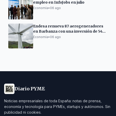
empleo en InfoJobs en julio
Economía
•
06 ago
Endesa renueva 87 aerogeneradores
en Barbanza con una inversión de 54
millones
Economía
•
06 ago
Diario PYME
Noticias empresariales de toda España: notas de prensa,
economía y tecnología para PYMEs, startups y autónomos. Sin
publicidad ni cookies.