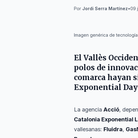
Por
Jordi Serra Martínez
•
09 j
IA
Imagen genérica de tecnología 
El
Vallès Occiden
polos de innova
comarca hayan si
Exponential Day
La agencia
Acció
, depen
Catalonia Exponential 
vallesanas:
Fluidra
,
Gas