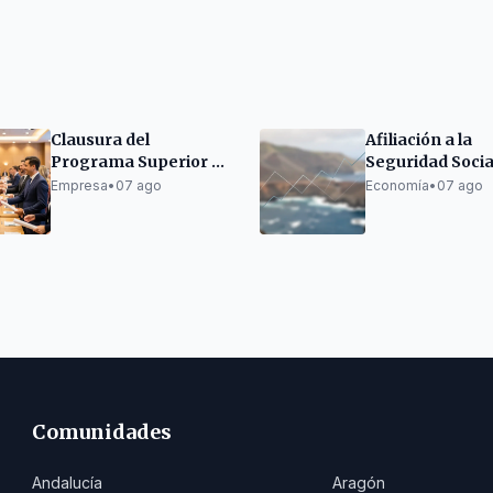
Clausura del
Afiliación a la
Programa Superior de
Seguridad Socia
Bares y Restaurantes
Canarias: Liger
Empresa
•
07 ago
Economía
•
07 ago
en Tenerife
descenso en jul
Comunidades
Andalucía
Aragón