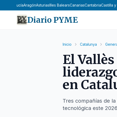
Andalucía
Aragón
Asturias
Illes Balears
Canarias
Cantabria
Castilla 
Diario PYME
Inicio
Catalunya
Genera
El Vallè
liderazg
en Catal
Tres compañías de la 
tecnológica este 2026