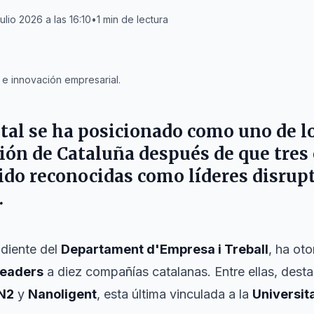
ulio 2026 a las 16:10
•
1
min de lectura
e innovación empresarial.
tal
se ha posicionado como uno de lo
ción de
Cataluña
después de que tres
do reconocidas como líderes disrupt
.
diente del
Departament d'Empresa i Treball
, ha oto
Leaders
a diez compañías catalanas. Entre ellas, desta
N2
y
Nanoligent
, esta última vinculada a la
Universit