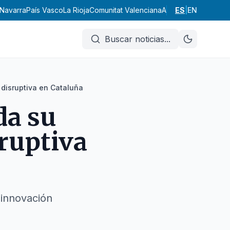
Navarra
País Vasco
La Rioja
Comunitat Valenciana
Andalucía
ES
|
EN
Aragón
Ast
Buscar noticias
...
 disruptiva en Cataluña
da su
ruptiva
 innovación