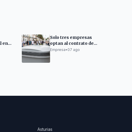
Solo tres empresas
l en
optan al contrato de
o
recogida de residuos
Empresa
•
07 ago
io
de Las Palmas
Asturias