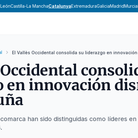
y León
Castilla-La Mancha
Catalunya
Extremadura
Galicia
Madrid
Murcia
l
El Vallès Occidental consolida su liderazgo en innovación
s Occidental consoli
o en innovación dis
uña
comarca han sido distinguidas como líderes en
.