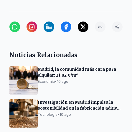
Noticias Relacionadas
Madrid, la comunidad más cara para
alquilar: 21,82 €/m²
Economía
•
10 ago
Investigación en Madrid impulsa la
sostenibilidad en la fabricación aditiva
metálica
Tecnología
•
10 ago