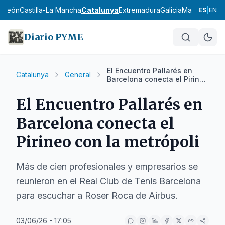
 y León
Castilla-La Mancha
Catalunya
Extremadura
Galicia
Madrid
Murci
ES
|
EN
Diario PYME
El Encuentro Pallarés en
Catalunya
General
Barcelona conecta el Pirineo
con la metrópoli
El Encuentro Pallarés en
Barcelona conecta el
Pirineo con la metrópoli
Más de cien profesionales y empresarios se
reunieron en el Real Club de Tenis Barcelona
para escuchar a Roser Roca de Airbus.
03/06/26 - 17:05