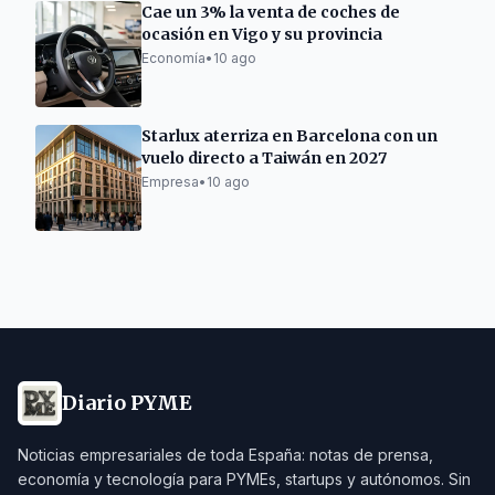
Cae un 3% la venta de coches de
ocasión en Vigo y su provincia
Economía
•
10 ago
Starlux aterriza en Barcelona con un
vuelo directo a Taiwán en 2027
Empresa
•
10 ago
Diario PYME
Noticias empresariales de toda España: notas de prensa,
economía y tecnología para PYMEs, startups y autónomos. Sin