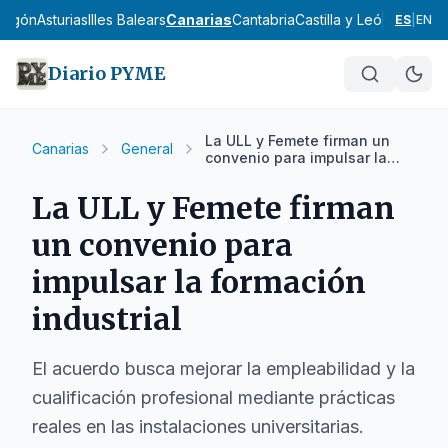
ragón
Asturias
Illes Balears
Canarias
Cantabria
Castilla y León
Castilla
ES
|
EN
Diario PYME
La ULL y Femete firman un
Canarias
General
convenio para impulsar la
formación industrial
La ULL y Femete firman
un convenio para
impulsar la formación
industrial
El acuerdo busca mejorar la empleabilidad y la
cualificación profesional mediante prácticas
reales en las instalaciones universitarias.