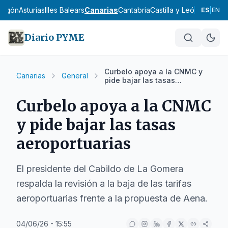
ragón
Asturias
Illes Balears
Canarias
Cantabria
Castilla y León
Castilla
ES
|
EN
Diario PYME
Curbelo apoya a la CNMC y
Canarias
General
pide bajar las tasas
aeroportuarias
Curbelo apoya a la CNMC
y pide bajar las tasas
aeroportuarias
El presidente del Cabildo de La Gomera
respalda la revisión a la baja de las tarifas
aeroportuarias frente a la propuesta de Aena.
04/06/26 - 15:55