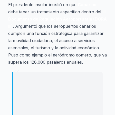
El presidente insular insistió en que
Canarias
debe tener un tratamiento específico dentro del
III
Documento de Regulación Aeroportuaria (DORA
III)
. Argumentó que los aeropuertos canarios
cumplen una función estratégica para garantizar
la movilidad ciudadana, el acceso a servicios
esenciales, el turismo y la actividad económica.
Puso como ejemplo el aeródromo gomero, que ya
supera los 128.000 pasajeros anuales.
“
"
En La Gomera sabemos bien lo que
significa depender de una
conectividad estable y asequible.
Cualquier decisión que encarezca la
operativa aérea o que comprometa