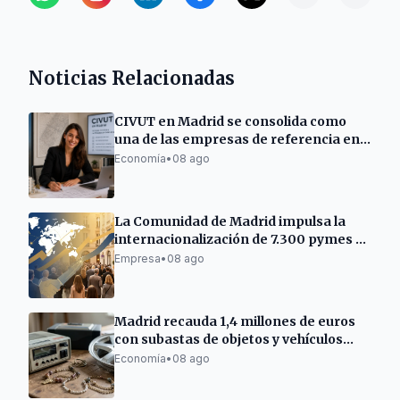
Noticias Relacionadas
CIVUT en Madrid se consolida como
una de las empresas de referencia en
la tramitación de licencias turísticas
Economía
•
08 ago
La Comunidad de Madrid impulsa la
internacionalización de 7.300 pymes y
autónomos
Empresa
•
08 ago
Madrid recauda 1,4 millones de euros
con subastas de objetos y vehículos
municipales
Economía
•
08 ago