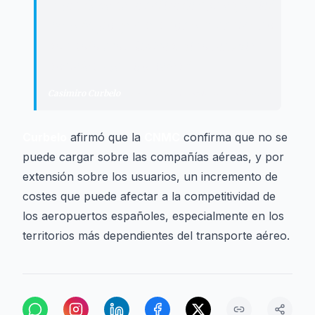
rutas debe ser analizada con especial
cautela, porque sus consecuencias no
son solo económicas, sino también
sociales y territoriales.
"
Casimiro Curbelo
·
Presidente del Cabildo de La Gomera
Curbelo
afirmó que la
CNMC
confirma que no se
puede cargar sobre las compañías aéreas, y por
extensión sobre los usuarios, un incremento de
costes que puede afectar a la competitividad de
los aeropuertos españoles, especialmente en los
territorios más dependientes del transporte aéreo.