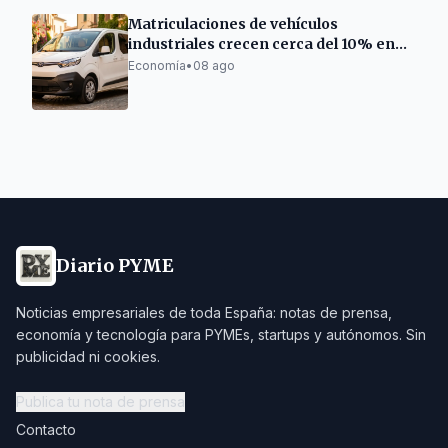
Matriculaciones de vehículos
industriales crecen cerca del 10% en
Cataluña
Economía
•
08 ago
Diario PYME
Noticias empresariales de toda España: notas de prensa,
economía y tecnología para PYMEs, startups y autónomos. Sin
publicidad ni cookies.
Publica tu nota de prensa
Contacto