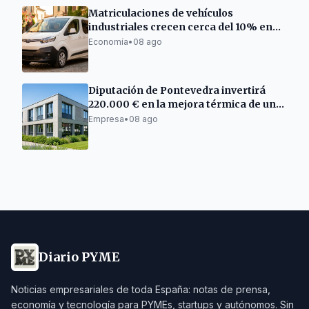
Matriculaciones de vehículos
industriales crecen cerca del 10% en
Cataluña
Economía
•
08 ago
Diputación de Pontevedra invertirá
220.000 € en la mejora térmica de un
centro empresarial en Barro
Empresa
•
08 ago
Diario PYME
Noticias empresariales de toda España: notas de prensa,
economía y tecnología para PYMEs, startups y autónomos. Sin