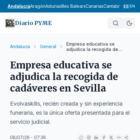
Andalucía
Aragón
Asturias
Illes Balears
Canarias
Cantabria
Castilla
ES
|
EN
Diario PYME
Empresa educativa se
Andalucia
General
adjudica la recogida de
cadáveres en Sevilla
Empresa educativa se
adjudica la recogida de
cadáveres en Sevilla
Evolvaskills, recién creada y sin experiencia
funeraria, es la única oferta presentada para el
servicio judicial.
08/07/26 - 07:36