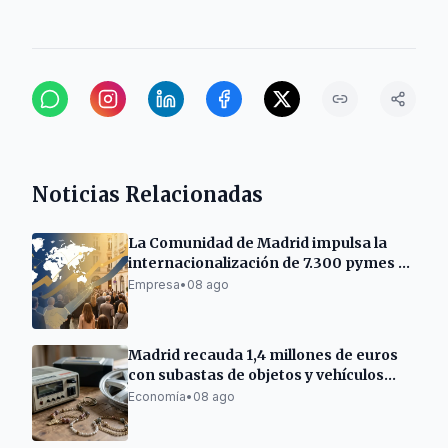
Noticias Relacionadas
La Comunidad de Madrid impulsa la
internacionalización de 7.300 pymes y
autónomos
Empresa
•
08 ago
Madrid recauda 1,4 millones de euros
con subastas de objetos y vehículos
municipales
Economía
•
08 ago