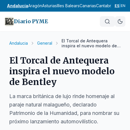
Andalucía
Aragón
Asturias
Illes Balears
Canarias
Cantabria
Castilla
ES
|
EN
Diario PYME
El Torcal de Antequera
Andalucia
General
inspira el nuevo modelo de
Bentley
El Torcal de Antequera
inspira el nuevo modelo
de Bentley
La marca británica de lujo rinde homenaje al
paraje natural malagueño, declarado
Patrimonio de la Humanidad, para nombrar su
próximo lanzamiento automovilístico.