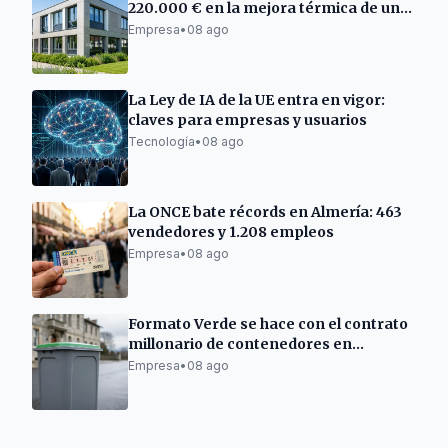
220.000 € en la mejora térmica de un
centro empresarial en Barro
Empresa
•
08 ago
La Ley de IA de la UE entra en vigor:
claves para empresas y usuarios
Tecnología
•
08 ago
La ONCE bate récords en Almería: 463
vendedores y 1.208 empleos
Empresa
•
08 ago
Formato Verde se hace con el contrato
millonario de contenedores en
Ourense
Empresa
•
08 ago