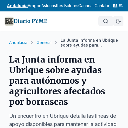
Andalucía
Aragón
Asturias
Illes Balears
Canarias
Cantabria
Castilla
ES
|
EN
Diario PYME
La Junta informa en Ubrique
Andalucia
General
sobre ayudas para
autónomos y agricultores
afectados por borrascas
La Junta informa en
Ubrique sobre ayudas
para autónomos y
agricultores afectados
por borrascas
Un encuentro en Ubrique detalla las líneas de
apoyo disponibles para mantener la actividad