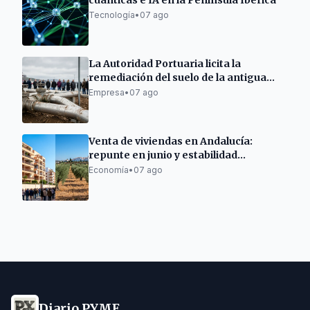
cuánticas e IA en la Península Ibérica
Tecnología
•
07 ago
La Autoridad Portuaria licita la
remediación del suelo de la antigua
gasolinera de As Pías
Empresa
•
07 ago
Venta de viviendas en Andalucía:
repunte en junio y estabilidad
semestral
Economía
•
07 ago
Diario PYME