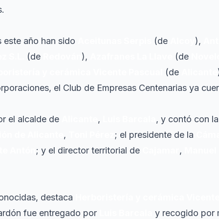
s.
 este año han sido
Aceitunas Serpis
(de
Alcoy
),
Ant
z S.L.
(de
Redován
),
Azafranes La Llave
(de
Novel
oristería y cerámica Vicente Pascual
(de
Alicante
orporaciones, el Club de Empresas Centenarias ya cue
or el alcalde de
Alicante
,
Luis Barcala
, y contó con la
ión de Alicante
,
Toni Pérez
; el presidente de la
Cám
te Antón
; y el director territorial de
Cajamar
,
Manuel 
econocidas, destaca
Herboristería y cerámica Vicent
lardón fue entregado por
Luis Barcala
y recogido por 