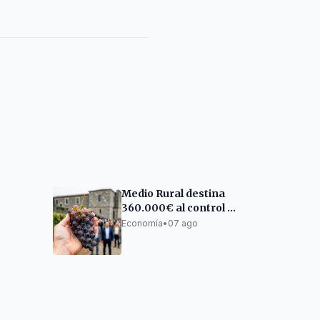
Medio Rural destina
360.000€ al control de
para
productos
Economía
•
07 ago
Mariña
agroalimentarios
gallegos