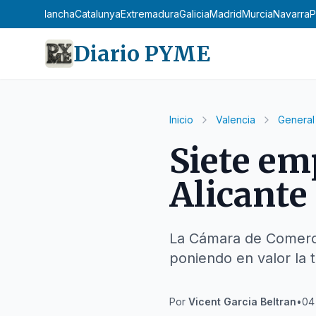
stilla-La Mancha
Catalunya
Extremadura
Galicia
Madrid
Murcia
Navarra
P
Diario PYME
Inicio
Valencia
General
Siete em
Alicante
La Cámara de Comerci
poniendo en valor la 
Por
Vicent Garcia Beltran
•
04 