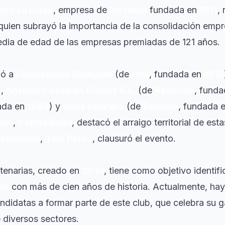
nes La Llave
, empresa de
Novelda
fundada en
1911
,
 quien subrayó la importancia de la consolidación empr
edia de edad de las empresas premiadas de 121 años.
ió a
Fundiciones Balaguer
(de
Onil
, fundada en
1916
),
Antonio Cascales Gómez S.L.
(de
Redován
, fund
ada en
1863
) y
Uvas Cabrera
(de
Benissa
, fundada 
cio
,
Carlos Baño
, destacó el arraigo territorial de es
iputación
,
Toni Pérez
, clausuró el evento.
tenarias, creado en
2019
, tiene como objetivo identif
te
con más de cien años de historia. Actualmente, hay
didatas a formar parte de este club, que celebra su 
 diversos sectores.