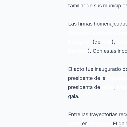
familiar de sus municipio
Las firmas homenajeadas
Antonio Cascales Góme
Balaguer
(de
Onil
),
Herb
Benissa
). Con estas inc
El acto fue inaugurado p
presidente de la
Diputac
presidenta de
AEFA
,
Mai
gala.
Entre las trayectorias r
1893
en
Alicante
. El ga