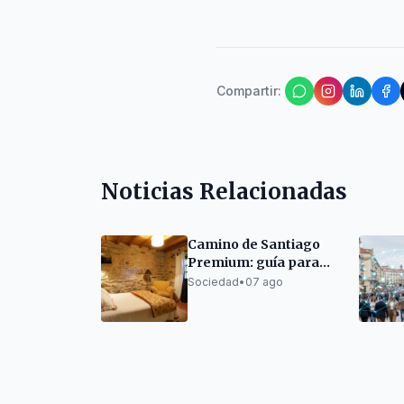
Compartir
:
Noticias Relacionadas
Camino de Santiago
Premium: guía para
organizarlo sin
Sociedad
•
07 ago
renunciar al descanso