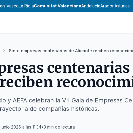
aís Vasco
La Rioja
Comunitat Valenciana
Andalucía
Aragón
Asturias
I
Siete empresas centenarias de Alicante reciben reconocim
presas centenarias
 reciben reconocim
o y AEFA celebran la VII Gala de Empresas Cen
trayectoria de compañías históricas.
junio 2026 a las 11:34
•
3
min de lectura