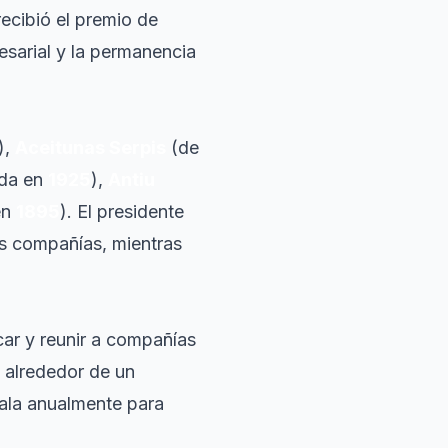
 recibió el premio de
esarial y la permanencia
),
Aceitunas Serpis
(de
ada en
1925
),
Antiu
en
1895
). El presidente
tas compañías, mientras
icar y reunir a compañías
 alrededor de un
gala anualmente para