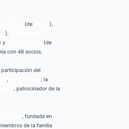
iu Xixona
(de
Jijona
),
da
),
Fundiciones
) y
Uvas Cabrera
(de
nta con 48 socios.
 participación del
ara
,
Carlos Baño
; la
Nieto
, patrocinador de la
e Pascual
, fundada en
miembros de la familia