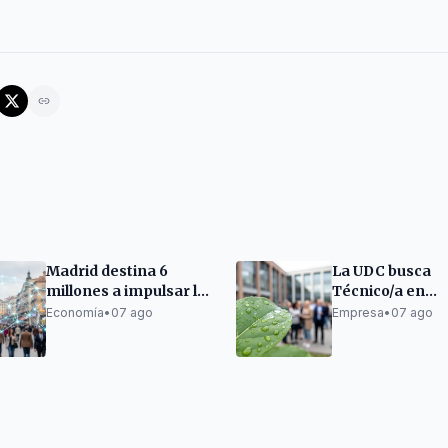
Madrid destina 6
La UDC busca
millones a impulsar la
Técnico/a en
IA en empresas
Sostenibilidad 
Economía
•
07 ago
Empresa
•
07 ago
proyecto en A 
Lucense