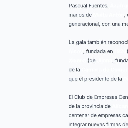
Pascual Fuentes.
Azafra
manos de
Maite Antón
,
generacional, con una m
La gala también reconoc
Alcoy
, fundada en
1926
Xixona
(de
Jijona
, fund
de la
Cámara de Comer
que el presidente de la
D
El Club de Empresas Cen
de la provincia de
Alican
centenar de empresas can
integrar nuevas firmas de