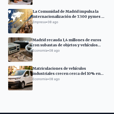
La Comunidad de Madrid impulsa la
internacionalización de 7.300 pymes y
autónomos
Empresa
•
08 ago
Madrid recauda 1,4 millones de euros
con subastas de objetos y vehículos
municipales
Economía
•
08 ago
Matriculaciones de vehículos
industriales crecen cerca del 10% en
Cataluña
Economía
•
08 ago