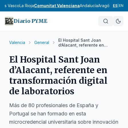
País Vasco
La Rioja
Comunitat Valenciana
Andalucía
Aragón
Asturias
I
ES
|
EN
Diario PYME
El Hospital Sant Joan
Valencia
General
d’Alacant, referente en
transformación digital de
laboratorios
El Hospital Sant Joan
d’Alacant, referente en
transformación digital
de laboratorios
Más de 80 profesionales de España y
Portugal se han formado en esta
microcredencial universitaria sobre innovación