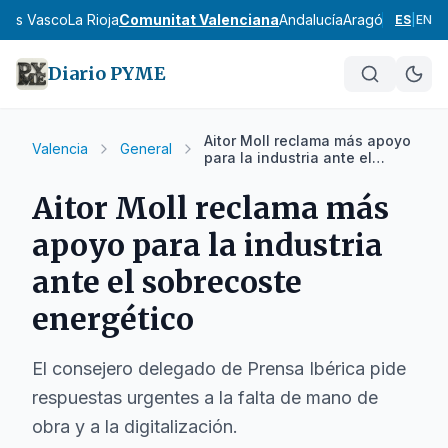
País Vasco
La Rioja
Comunitat Valenciana
Andalucía
Aragón
Asturias
I
ES
|
EN
Diario PYME
Aitor Moll reclama más apoyo
Valencia
General
para la industria ante el
sobrecoste energético
Aitor Moll reclama más
apoyo para la industria
ante el sobrecoste
energético
El consejero delegado de Prensa Ibérica pide
respuestas urgentes a la falta de mano de
obra y a la digitalización.