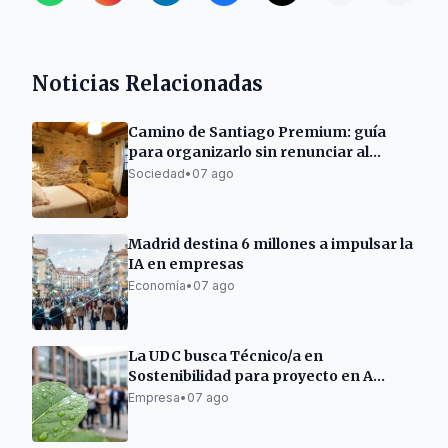
Noticias Relacionadas
Camino de Santiago Premium: guía
para organizarlo sin renunciar al
descanso
Sociedad
•
07 ago
Madrid destina 6 millones a impulsar la
IA en empresas
Economía
•
07 ago
La UDC busca Técnico/a en
Sostenibilidad para proyecto en A
Mariña Lucense
Empresa
•
07 ago