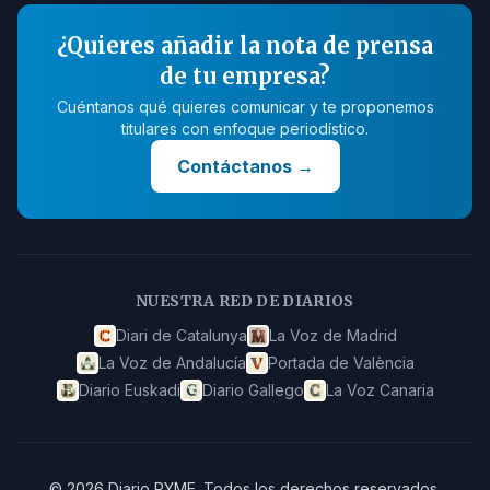
¿Quieres añadir la nota de prensa
de tu empresa?
Cuéntanos qué quieres comunicar y te proponemos
titulares con enfoque periodístico.
Contáctanos
→
NUESTRA RED DE DIARIOS
Diari de Catalunya
La Voz de Madrid
La Voz de Andalucía
Portada de València
Diario Euskadi
Diario Gallego
La Voz Canaria
©
2026
Diario PYME
.
Todos los derechos reservados.