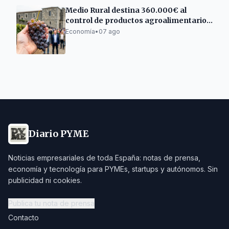
Medio Rural destina 360.000€ al
control de productos agroalimentarios
gallegos
Economía
•
07 ago
Diario PYME
Noticias empresariales de toda España: notas de prensa,
economía y tecnología para PYMEs, startups y autónomos. Sin
publicidad ni cookies.
Publica tu nota de prensa
Contacto