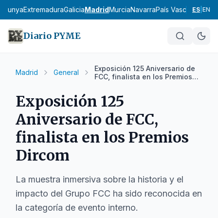
talunya
Extremadura
Galicia
Madrid
Murcia
Navarra
País Vasco
La Rioja
ES
|
EN
Diario PYME
Exposición 125 Aniversario de
Madrid
General
FCC, finalista en los Premios
Dircom
Exposición 125
Aniversario de FCC,
finalista en los Premios
Dircom
La muestra inmersiva sobre la historia y el
impacto del Grupo FCC ha sido reconocida en
la categoría de evento interno.