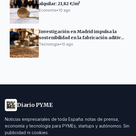
alquilar: 21,82 €/m²
Economía
•
10 ago
Investigación en Madrid impulsa la
sostenibilidad en la fabricación aditiva
metálica
Tecnología
•
10 ago
Diario PYME
Noticias empresariales de toda España: notas de prensa,
economía y tecnología para PYMEs, startups y autónomos. Sin
publicidad ni cookies.