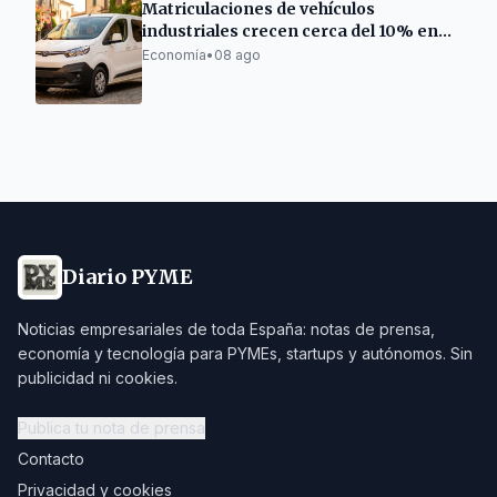
Matriculaciones de vehículos
industriales crecen cerca del 10% en
Cataluña
Economía
•
08 ago
Diario PYME
Noticias empresariales de toda España: notas de prensa,
economía y tecnología para PYMEs, startups y autónomos. Sin
publicidad ni cookies.
Publica tu nota de prensa
Contacto
Privacidad y cookies