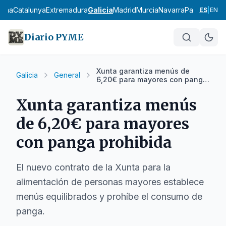
ncha
Catalunya
Extremadura
Galicia
Madrid
Murcia
Navarra
País Vasco
L
ES
|
EN
Diario PYME
Xunta garantiza menús de
Galicia
General
6,20€ para mayores con panga
prohibida
Xunta garantiza menús
de 6,20€ para mayores
con panga prohibida
El nuevo contrato de la Xunta para la
alimentación de personas mayores establece
menús equilibrados y prohíbe el consumo de
panga.