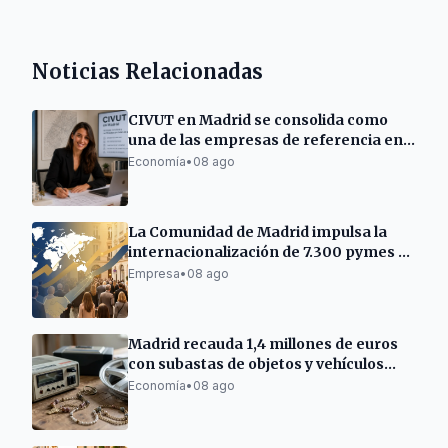
Noticias Relacionadas
CIVUT en Madrid se consolida como
una de las empresas de referencia en
la tramitación de licencias turísticas
Economía
•
08 ago
La Comunidad de Madrid impulsa la
internacionalización de 7.300 pymes y
autónomos
Empresa
•
08 ago
Madrid recauda 1,4 millones de euros
con subastas de objetos y vehículos
municipales
Economía
•
08 ago