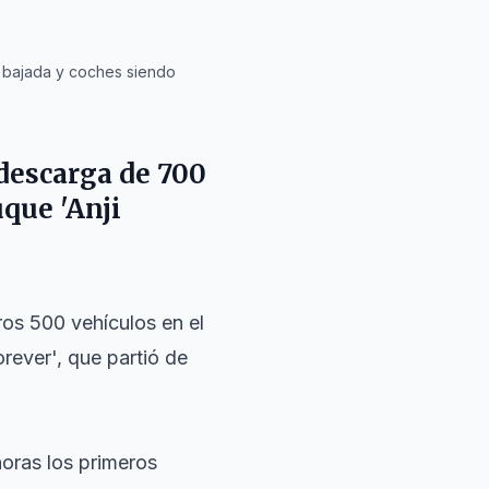
a bajada y coches siendo
 descarga de 700
uque 'Anji
ros 500 vehículos en el
orever', que partió de
oras los primeros