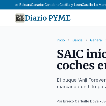
n
Asturias
Illes Balears
Canarias
Cantabria
Castilla y León
Castilla-La Ma
Diario PYME
Inicio
Galicia
General
SAIC ini
coches e
El buque 'Anji Forever
marcando un hito para
Por
Breixo Carballo Doval
•
08