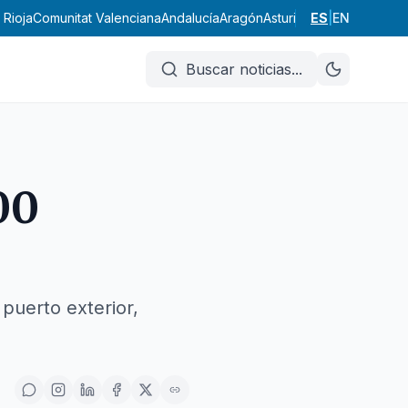
 Rioja
Comunitat Valenciana
Andalucía
Aragón
Asturias
Illes Balears
ES
|
EN
Cana
Buscar noticias
...
00
 puerto exterior,