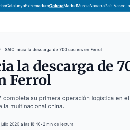
ncha
Catalunya
Extremadura
Galicia
Madrid
Murcia
Navarra
País Vasco
La
SAIC inicia la descarga de 700 coches en Ferrol
cia la descarga de 7
n Ferrol
' completa su primera operación logística en el
 la multinacional china.
 julio 2026 a las 18:46
•
2
min de lectura