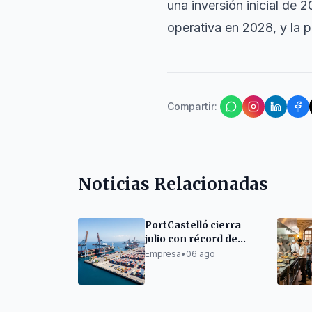
una inversión inicial de 
operativa en 2028, y la 
Compartir
:
Noticias Relacionadas
PortCastelló cierra
julio con récord de
granel líquido y tráfico
Empresa
•
06 ago
de mercancías