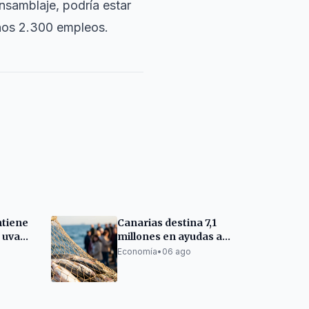
ensamblaje, podría estar
unos 2.300 empleos.
tiene
Canarias destina 7,1
a uva
millones en ayudas al
a
sector pesquero y
Economía
•
06 ago
acuícola