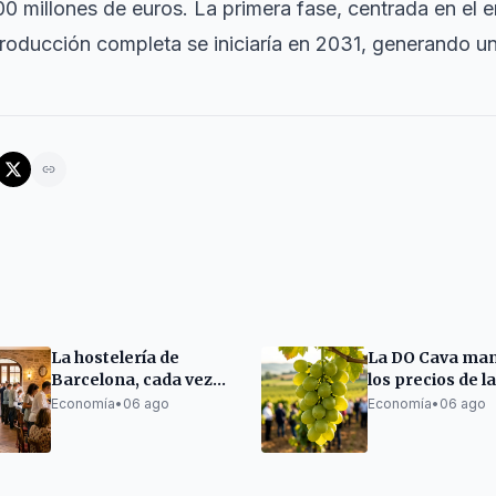
200 millones de euros. La primera fase, centrada en el 
producción completa se iniciaría en 2031, generando 
La hostelería de
La DO Cava man
Barcelona, cada vez
los precios de l
más extranjera
para la próxim
Economía
•
06 ago
Economía
•
06 ago
vendimia