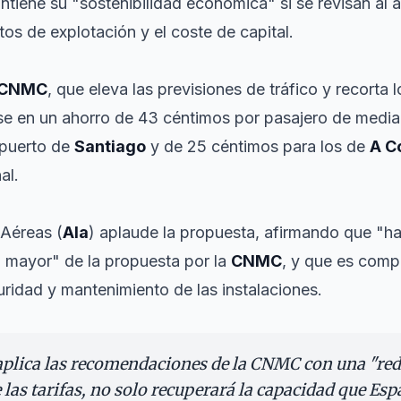
tiene su "sostenibilidad económica" si se revisan al a
stos de explotación y el coste de capital.
CNMC
, que eleva las previsiones de tráfico y recorta
rse en un ahorro de 43 céntimos por pasajero de media
opuerto de
Santiago
y de 25 céntimos para los de
A C
al.
 Aéreas (
Ala
) aplaude la propuesta, afirmando que "h
n mayor" de la propuesta por la
CNMC
, y que es comp
uridad y mantenimiento de las instalaciones.
 aplica las recomendaciones de la CNMC con una "re
e las tarifas, no solo recuperará la capacidad que Es