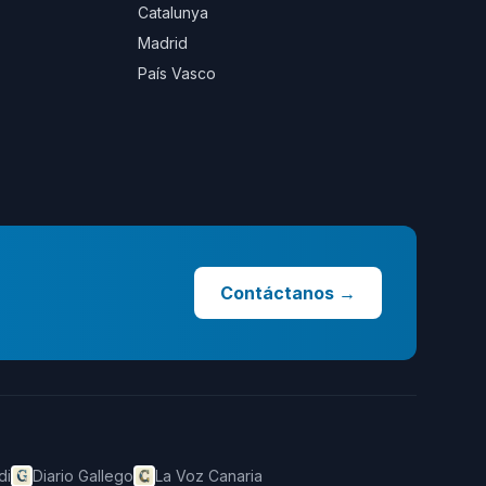
Catalunya
Madrid
País Vasco
Contáctanos
→
di
Diario Gallego
La Voz Canaria