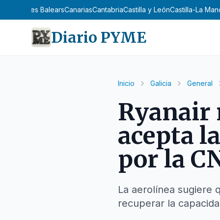
n
Asturias
Illes Balears
Canarias
Cantabria
Castilla y León
Castilla-La Ma
Diario PYME
Inicio
Galicia
General
Ryanair 
acepta l
por la 
La aerolínea sugiere 
recuperar la capacid