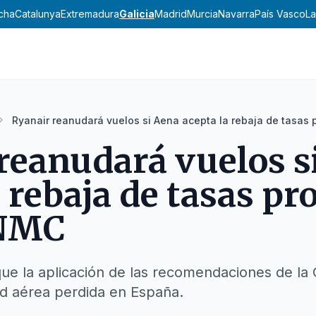
ncha
Catalunya
Extremadura
Galicia
Madrid
Murcia
Navarra
País Vasco
La
Ryanair reanudará vuelos si Aena acepta la rebaja de tasas
reanudará vuelos s
a rebaja de tasas p
CNMC
que la aplicación de las recomendaciones de l
ad aérea perdida en España.