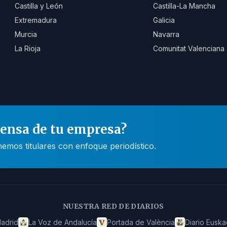
Castilla y León
Castilla-La Mancha
Extremadura
Galicia
Murcia
Navarra
La Rioja
Comunitat Valenciana
rensa de tu empresa?
mos titulares con enfoque periodístico.
NUESTRA RED DE DIARIOS
adrid
La Voz de Andalucía
Portada de València
Diario Euska