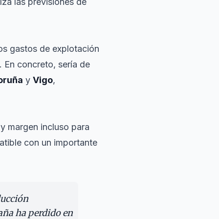
lza las previsiones de
 los gastos de explotación
. En concreto, sería de
oruña
y
Vigo
,
ay margen incluso para
atible con un importante
ducción
paña ha perdido en