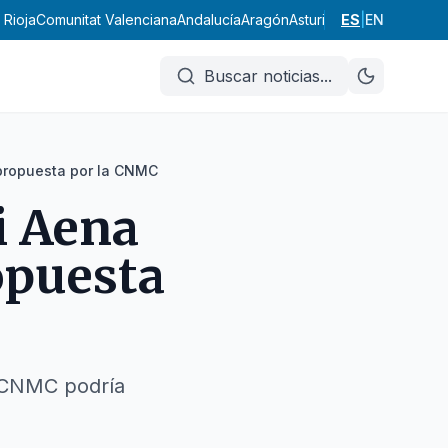
 Rioja
Comunitat Valenciana
Andalucía
Aragón
Asturias
Illes Balears
ES
|
EN
Cana
Buscar noticias
...
 propuesta por la CNMC
i Aena
ropuesta
a CNMC podría