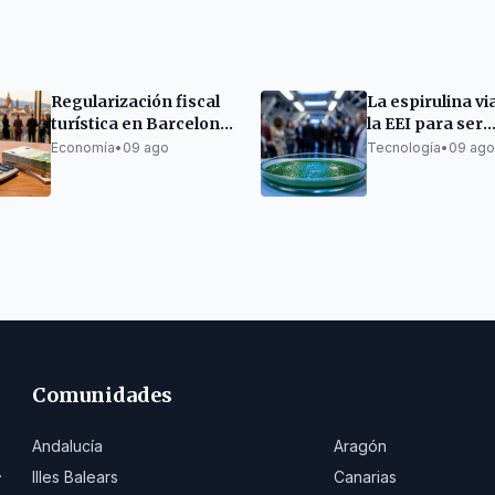
Regularización fiscal
La espirulina vi
turística en Barcelona:
la EEI para ser
835.000€ recaudados
cultivada en
Economía
•
09 ago
Tecnología
•
09 ago
microgravedad
Comunidades
Andalucía
Aragón
.
Illes Balears
Canarias