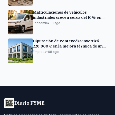
Matriculaciones de vehículos
industriales crecen cerca del 10% en
Cataluña
Economía
•
08 ago
Diputación de Pontevedra invertirá
220.000 € en la mejora térmica de un
centro empresarial en Barro
Empresa
•
08 ago
Diario PYME