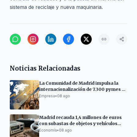
sistema de reciclaje y nueva maquinaria.
Noticias Relacionadas
La Comunidad de Madrid impulsa la
internacionalización de 7.300 pymes y
autónomos
Empresa
•
08 ago
Madrid recauda 1,4 millones de euros
con subastas de objetos y vehículos
municipales
Economía
•
08 ago