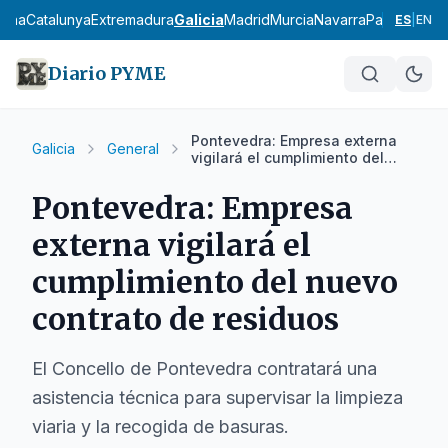
ncha
Catalunya
Extremadura
Galicia
Madrid
Murcia
Navarra
País Vasco
L
ES
|
EN
Diario PYME
Pontevedra: Empresa externa
Galicia
General
vigilará el cumplimiento del
nuevo contrato de residuos
Pontevedra: Empresa
externa vigilará el
cumplimiento del nuevo
contrato de residuos
El Concello de Pontevedra contratará una
asistencia técnica para supervisar la limpieza
viaria y la recogida de basuras.