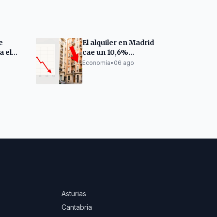
e
El alquiler en Madrid
a el
cae un 10,6%
virgen
interanual, pero sube
Economía
•
06 ago
as
en Fuenlabrada y
Móstoles
Asturias
Cantabria