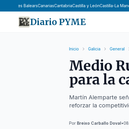
n
Asturias
Illes Balears
Canarias
Cantabria
Castilla y León
Castilla-La Ma
Diario PYME
Inicio
Galicia
General
Medio Ru
para la 
Martín Alemparte seña
reforzar la competitiv
Por
Breixo Carballo Doval
•
08