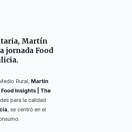
ntaria,
Martín
la jornada
Food
licia.
 Medio Rural,
Martín
s
Food Insights | The
des para la calidad
cia
, se centró en el
consumo.