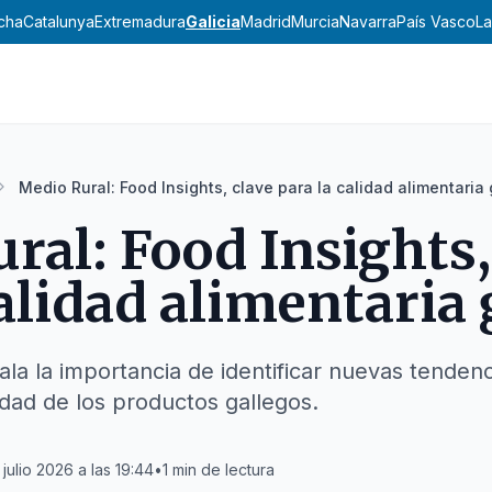
ncha
Catalunya
Extremadura
Galicia
Madrid
Murcia
Navarra
País Vasco
La
Medio Rural: Food Insights, clave para la calidad alimentaria
ral: Food Insights,
calidad alimentaria 
la la importancia de identificar nuevas tende
idad de los productos gallegos.
 julio 2026 a las 19:44
•
1
min de lectura