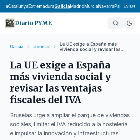
ncha
Catalunya
Extremadura
Galicia
Madrid
Murcia
Navarra
País Vasco
L
ES
|
EN
Diario PYME
La UE exige a España más
Galicia
General
vivienda social y revisar las
ventajas fiscales del IVA
La UE exige a España
más vivienda social y
revisar las ventajas
fiscales del IVA
Bruselas urge a ampliar el parque de viviendas
sociales, limitar el IVA reducido a la hostelería
e impulsar la innovación y infraestructuras