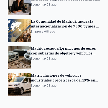
la tramitación de licencias turísticas
Economía
•
08 ago
La Comunidad de Madrid impulsa la
internacionalización de 7.300 pymes y
autónomos
Empresa
•
08 ago
Madrid recauda 1,4 millones de euros
con subastas de objetos y vehículos
municipales
Economía
•
08 ago
Matriculaciones de vehículos
industriales crecen cerca del 10% en
Cataluña
Economía
•
08 ago