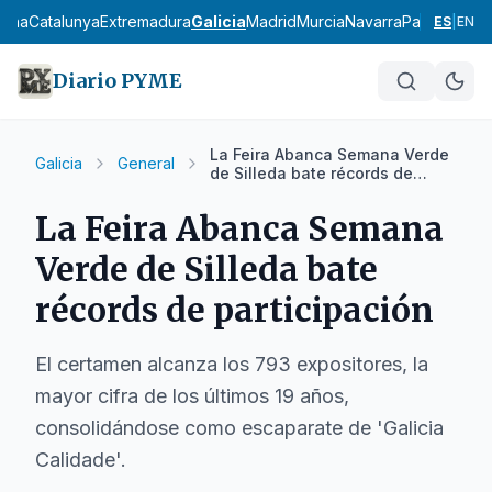
ncha
Catalunya
Extremadura
Galicia
Madrid
Murcia
Navarra
País Vasco
L
ES
|
EN
Diario PYME
La Feira Abanca Semana Verde
Galicia
General
de Silleda bate récords de
participación
La Feira Abanca Semana
Verde de Silleda bate
récords de participación
El certamen alcanza los 793 expositores, la
mayor cifra de los últimos 19 años,
consolidándose como escaparate de 'Galicia
Calidade'.