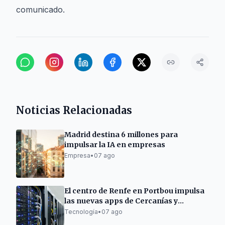
comunicado.
Noticias Relacionadas
Madrid destina 6 millones para
impulsar la IA en empresas
Empresa
•
07 ago
El centro de Renfe en Portbou impulsa
las nuevas apps de Cercanías y
Rodalies
Tecnología
•
07 ago