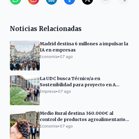
Noticias Relacionadas
Madrid destina 6 millones a impulsar la
IA en empresas
Economía
•
07 ago
La UDC busca Técnico/a en
Sostenibilidad para proyecto en A
Mariña Lucense
Empresa
•
07 ago
Medio Rural destina 360.000€ al
control de productos agroalimentarios
gallegos
Economía
•
07 ago