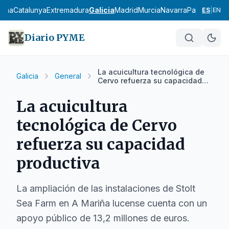
ncha
Catalunya
Extremadura
Galicia
Madrid
Murcia
Navarra
País Vasco
L
ES
|
EN
Diario PYME
La acuicultura tecnológica de
Galicia
General
Cervo refuerza su capacidad
productiva
La acuicultura
tecnológica de Cervo
refuerza su capacidad
productiva
La ampliación de las instalaciones de Stolt
Sea Farm en A Mariña lucense cuenta con un
apoyo público de 13,2 millones de euros.