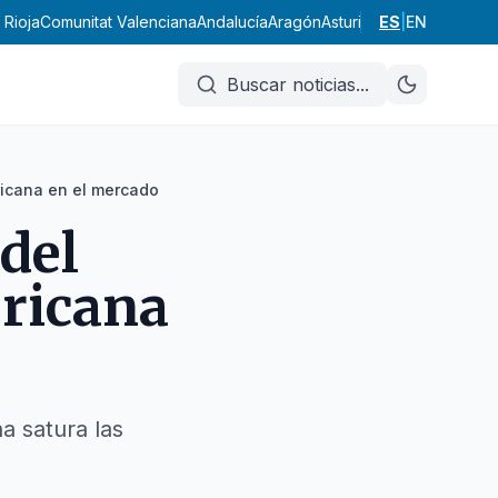
 Rioja
Comunitat Valenciana
Andalucía
Aragón
Asturias
Illes Balears
ES
|
EN
Cana
Buscar noticias
...
ricana en el mercado
del
ericana
a satura las