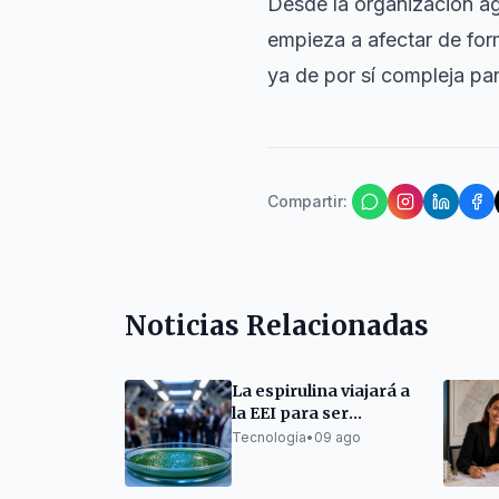
Desde la organización ag
empieza a afectar de for
ya de por sí compleja pa
Compartir
:
Noticias Relacionadas
La espirulina viajará a
la EEI para ser
cultivada en
Tecnología
•
09 ago
microgravedad