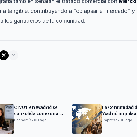
raria también señalan el tratado comercial con
Merco
ma tangible, contribuyendo a "colapsar el mercado" y
ra los ganaderos de la comunidad.
CIVUT en Madrid se
La Comunidad 
consolida como una de
Madrid impulsa 
las empresas de
internacionaliz
Economía
•
08 ago
Empresa
•
08 ago
referencia en la
de 7.300 pymes
tramitación de
autónomos