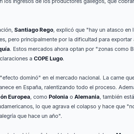
n los ingresos de los productores gallegos, que cobr
ación,
Santiago Rego
, explicó que "hay un atasco en 
es, pero principalmente por la dificultad para exportar
quía
. Estos mercados ahora optan por "zonas como Br
eclaraciones a
COPE Lugo
.
 "efecto dominó" en el mercado nacional. La carne que
manece en España, ralentizando todo el proceso. Adem
ión Europea
, como
Polonia
o
Alemania
, también est
udamericanos, lo que agrava el colapso y hace que "no
legría que hace un año".