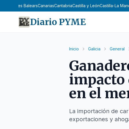
n
Asturias
Illes Balears
Canarias
Cantabria
Castilla y León
Castilla-La Ma
Diario PYME
Inicio
Galicia
General
Ganadero
impacto 
en el me
La importación de car
exportaciones y ahoga