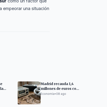
sur
como un factor que
 a empeorar una situación
de
Madrid recauda 1,4
la
millones de euros con
ación
subastas de objetos y
Economía
•
08 ago
 y
vehículos municipales