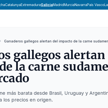
ncha
Catalunya
Extremadura
Galicia
Madrid
Murcia
Navarra
País Vasco
La
Ganaderos gallegos alertan del impacto de la carne sudame
s gallegos alertan 
de la carne sudam
rcado
ne más barata desde Brasil, Uruguay y Argentin
 los precios en origen.