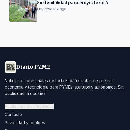
Sostenibilidad para proyecto en A
Mariña Lucense
Empresa
•
07 ago
Diario PYME
Noticias empresariales de toda España: notas de prensa,
economía y tecnología para PYMEs, startups y autónomos. Sin
publicidad ni cookies.
Publica tu nota de prensa
Contacto
Privacidad y cookies