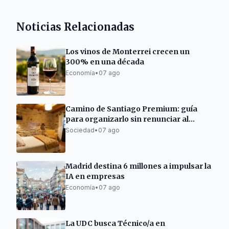
Noticias Relacionadas
Los vinos de Monterrei crecen un
300% en una década
Economía
•
07 ago
Camino de Santiago Premium: guía
para organizarlo sin renunciar al
descanso
Sociedad
•
07 ago
Madrid destina 6 millones a impulsar la
IA en empresas
Economía
•
07 ago
La UDC busca Técnico/a en