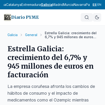
ncha
Catalunya
Extremadura
Galicia
Madrid
Murcia
Navarra
País Vasco
L
ES
|
EN
Diario PYME
Estrella Galicia: crecimiento del
Galicia
General
6,7% y 945 millones de euros
en facturación
Estrella Galicia:
crecimiento del 6,7% y
945 millones de euros en
facturación
La empresa coruñesa afronta los cambios de
hábitos de consumo y el impacto de
medicamentos como el Ozempic mientras