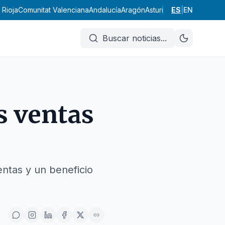
 Rioja
Comunitat Valenciana
Andalucía
Aragón
Asturias
Illes Balears
ES
|
EN
Cana
Buscar noticias
...
s ventas
entas y un beneficio