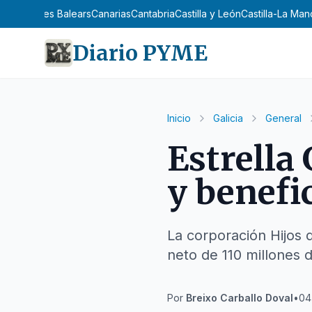
n
Asturias
Illes Balears
Canarias
Cantabria
Castilla y León
Castilla-La Ma
Diario PYME
Inicio
Galicia
General
Estrella
y benefi
La corporación Hijos 
neto de 110 millones 
Por
Breixo Carballo Doval
•
04