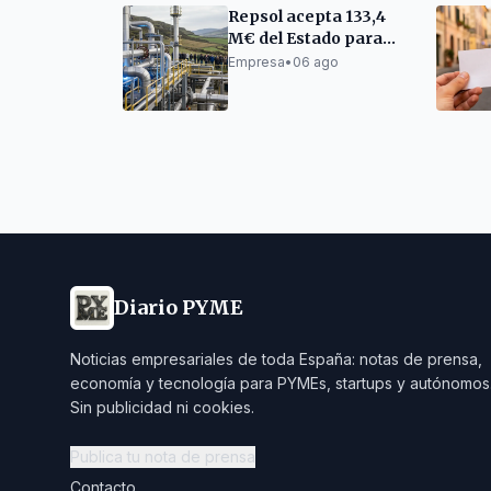
Repsol acepta 133,4
M€ del Estado para
producir hidrógeno
Empresa
•
06 ago
verde en A Coruña
Diario PYME
Noticias empresariales de toda España: notas de prensa,
economía y tecnología para PYMEs, startups y autónomos
Sin publicidad ni cookies.
Publica tu nota de prensa
Contacto