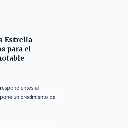
a Estrella
s para el
notable
rrespondientes al
upone un crecimiento del
110 millones de euros
.