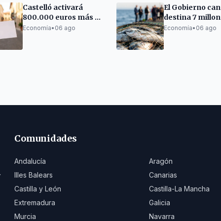
Castelló activará
El Gobierno can
800.000 euros más en
destina 7 millo
bonos comerciales
ayudas al secto
Economía
•
06 ago
Economía
•
06 ago
antes del Black Friday
pesquero
Comunidades
Andalucía
Aragón
.
Illes Balears
Canarias
Castilla y León
Castilla-La Mancha
Extremadura
Galicia
Murcia
Navarra