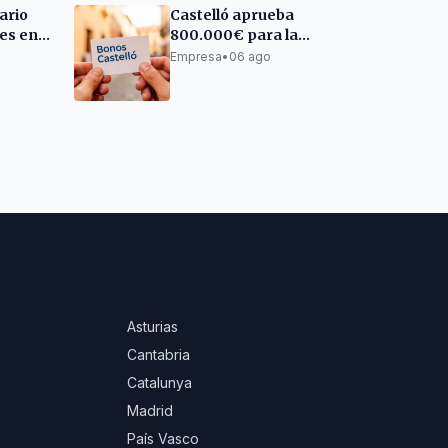
ario
Castelló aprueba
nes en
800.000€ para la
r
campaña de Bonos
Empresa
•
06 ago
Comerciales 2026
Asturias
Cantabria
Catalunya
Madrid
País Vasco