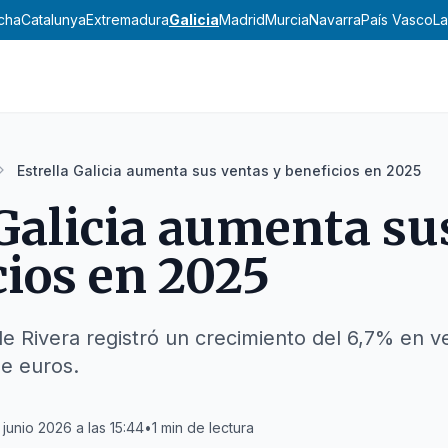
ncha
Catalunya
Extremadura
Galicia
Madrid
Murcia
Navarra
País Vasco
La
Estrella Galicia aumenta sus ventas y beneficios en 2025
 Galicia aumenta su
cios en 2025
de Rivera registró un crecimiento del 6,7% en v
de euros.
 junio 2026 a las 15:44
•
1
min de lectura