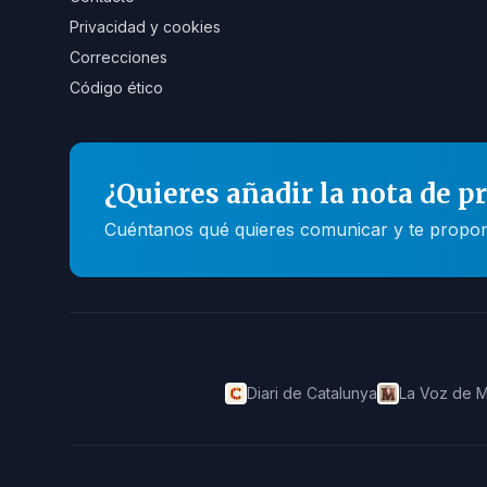
Privacidad y cookies
Correcciones
Código ético
¿Quieres añadir la nota de p
Cuéntanos qué quieres comunicar y te propone
Diari de Catalunya
La Voz de M