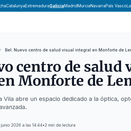
ncha
Catalunya
Extremadura
Galicia
Madrid
Murcia
Navarra
País Vasco
La
Bel: Nuevo centro de salud visual integral en Monforte de L
vo centro de salud 
 en Monforte de L
a Vila abre un espacio dedicado a la óptica, opt
 avanzada.
 junio 2026 a las 14:44
•
2
min de lectura