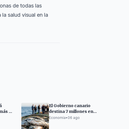
onas de todas las
la salud visual en la
á
El Gobierno canario
más en
destina 7 millones en
les
ayudas al sector
Economía
•
06 ago
 Friday
pesquero