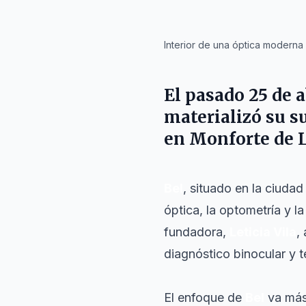
IA
Interior de una óptica moderna
El pasado 25 de 
materializó su s
en Monforte de L
Bel
, situado en la ciudad
óptica, la optometría y 
fundadora,
Leticia Vila
,
diagnóstico binocular y 
El enfoque de
Bel
va más 