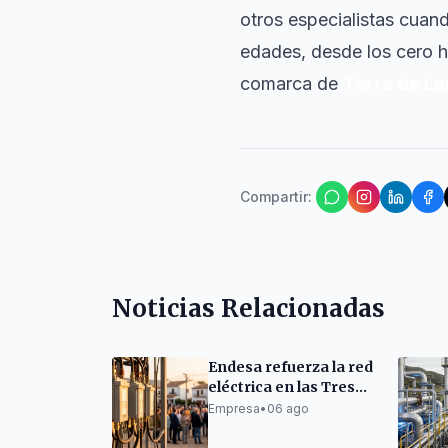
otros especialistas cuan
edades, desde los cero ha
comarca de
Terra de L
Compartir
:
Noticias Relacionadas
Endesa refuerza la red
eléctrica en las Tres
Mil Viviendas con un
Empresa
•
06 ago
nuevo centro de
transformación