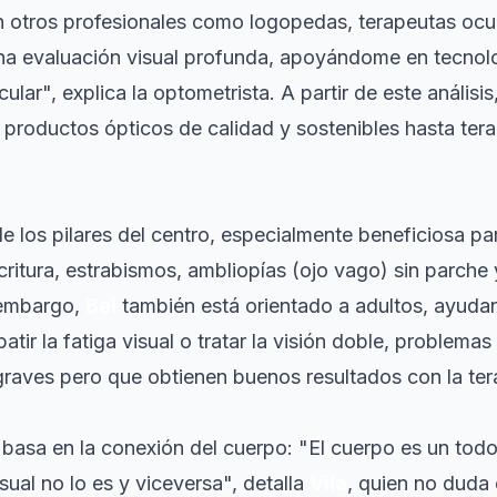
n otros profesionales como logopedas, terapeutas oc
una evaluación visual profunda, apoyándome en tecno
cular", explica la optometrista. A partir de este anális
 productos ópticos de calidad y sostenibles hasta tera
de los pilares del centro, especialmente beneficiosa p
scritura, estrabismos, ambliopías (ojo vago) sin parch
 embargo,
Bel
también está orientado a adultos, ayudan
atir la fatiga visual o tratar la visión doble, problem
raves pero que obtienen buenos resultados con la te
e basa en la conexión del cuerpo: "El cuerpo es un tod
ual no lo es y viceversa", detalla
Vila
, quien no duda 