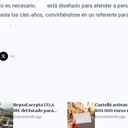
do es necesario.
Bel
está diseñado para atender a pers
sta los cien años, convirtiéndose en un referente para 
emos
.
Repsol acepta 133,4
Castelló activar
M€ del Estado para
800.000 euros 
producir hidrógeno
bonos comercia
Empresa
•
06 ago
Economía
•
06 ago
verde en A Coruña
antes del Black