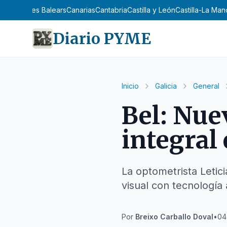
n
Asturias
Illes Balears
Canarias
Cantabria
Castilla y León
Castilla-La Ma
Diario PYME
Inicio
Galicia
General
Bel: Nue
integral
La optometrista Letici
visual con tecnología
Por
Breixo Carballo Doval
•
04