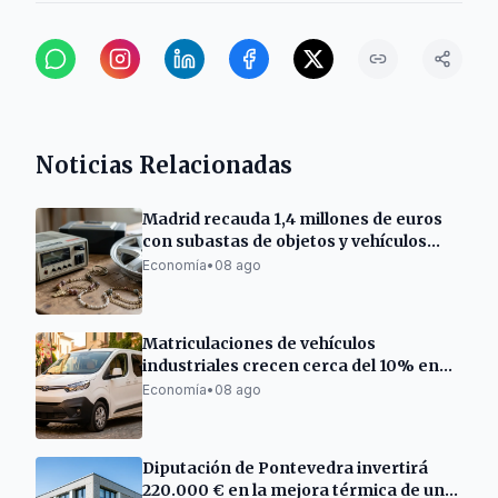
Noticias Relacionadas
Madrid recauda 1,4 millones de euros
con subastas de objetos y vehículos
municipales
Economía
•
08 ago
Matriculaciones de vehículos
industriales crecen cerca del 10% en
Cataluña
Economía
•
08 ago
Diputación de Pontevedra invertirá
220.000 € en la mejora térmica de un