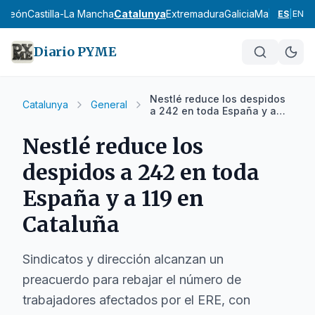
 y León
Castilla-La Mancha
Catalunya
Extremadura
Galicia
Madrid
Murci
ES
|
EN
Diario PYME
Nestlé reduce los despidos
Catalunya
General
a 242 en toda España y a
119 en Cataluña
Nestlé reduce los
despidos a 242 en toda
España y a 119 en
Cataluña
Sindicatos y dirección alcanzan un
preacuerdo para rebajar el número de
trabajadores afectados por el ERE, con