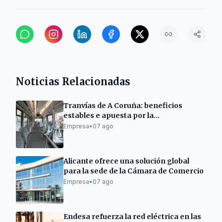
Noticias Relacionadas
Tranvías de A Coruña: beneficios
estables e apuesta por la
electromovilidad
Empresa
•
07 ago
Alicante ofrece una solución global
para la sede de la Cámara de Comercio
Empresa
•
07 ago
Endesa refuerza la red eléctrica en las