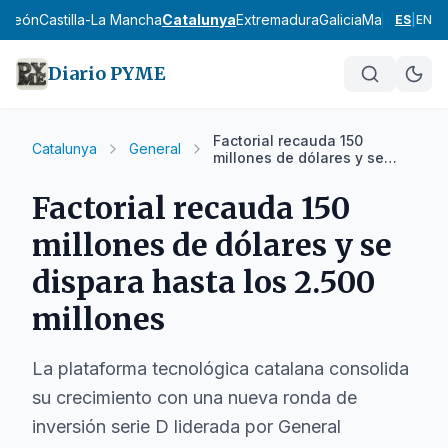
 y León
Castilla-La Mancha
Catalunya
Extremadura
Galicia
Madrid
Murci
ES
|
EN
Diario PYME
Factorial recauda 150
Catalunya
General
millones de dólares y se
dispara hasta los 2.500
millones
Factorial recauda 150
millones de dólares y se
dispara hasta los 2.500
millones
La plataforma tecnológica catalana consolida
su crecimiento con una nueva ronda de
inversión serie D liderada por General