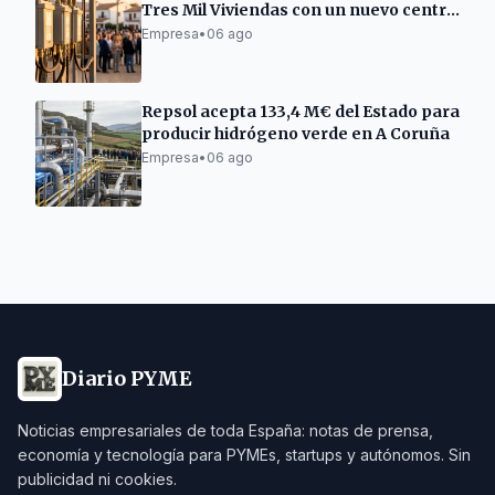
Tres Mil Viviendas con un nuevo centro
de transformación
Empresa
•
06 ago
Repsol acepta 133,4 M€ del Estado para
producir hidrógeno verde en A Coruña
Empresa
•
06 ago
Diario PYME
Noticias empresariales de toda España: notas de prensa,
economía y tecnología para PYMEs, startups y autónomos. Sin
publicidad ni cookies.