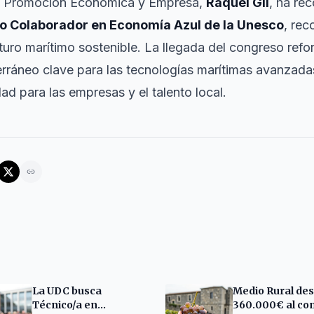
de Promoción Económica y Empresa,
Raquel Gil
, ha re
o Colaborador en Economía Azul de la Unesco
, rec
uro marítimo sostenible. La llegada del congreso refor
ráneo clave para las tecnologías marítimas avanzadas
d para las empresas y el talento local.
La UDC busca
Medio Rural des
Técnico/a en
360.000€ al con