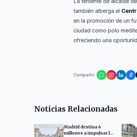
La teniente de alcalde 
también alberga el
Centr
en la promoción de un fut
ciudad como polo mediter
ofreciendo una oportunida
Compartir
:
Noticias Relacionadas
Madrid destina 6
millones a impulsar la