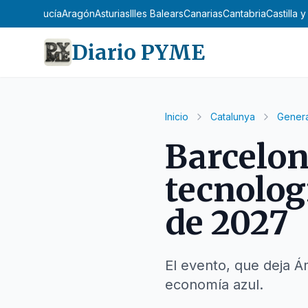
Andalucía
Aragón
Asturias
Illes Balears
Canarias
Cantabria
Castilla 
Diario PYME
Inicio
Catalunya
Genera
Barcelon
tecnolog
de 2027
El evento, que deja Á
economía azul.