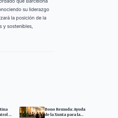
cordado que Barcelona
onociendo su liderazgo
zará la posición de la
 y sostenibles,
tina
Bono Remuda: Ayuda
trol de
de la Xunta para la