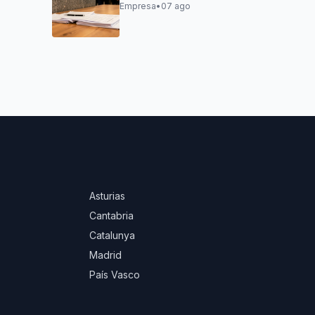
continuidad de
Empresa
•
07 ago
os
pequeños negocios
Asturias
Cantabria
Catalunya
Madrid
País Vasco