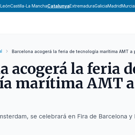
y León
Castilla-La Mancha
Catalunya
Extremadura
Galicia
Madrid
Murcia
l
Barcelona acogerá la feria de tecnología marítima AMT a 
a acogerá la feria d
ía marítima AMT a 
msterdam, se celebrará en Fira de Barcelona y 