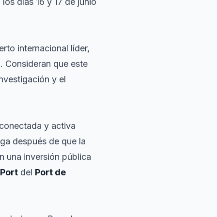
los días 16 y 17 de junio
o internacional líder,
n. Consideran que este
nvestigación y el
conectada y activa
lega después de que la
n una inversión pública
Port
del
Port de