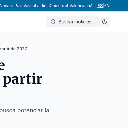
Navarra
País Vasco
La Rioja
Comunitat Valenciana
Andalucía
ES
|
EN
Aragón
Ast
Buscar noticias
...
partir de 2027
e
partir
busca potenciar la