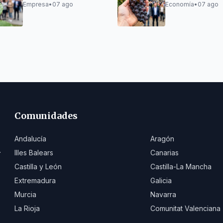
Sostenibilidad para
productos
Empresa
•
07 ago
Economía
•
07 ago
proyecto en A Mariña
agroalimentari
Lucense
gallegos
Comunidades
Andalucía
Aragón
.
Illes Balears
Canarias
Castilla y León
Castilla-La Mancha
Extremadura
Galicia
Murcia
Navarra
La Rioja
Comunitat Valenciana