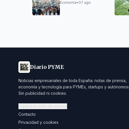
IA en empresas
Economía
•
07 ago
Diario PYME
Noticias empresariales de toda España: notas de prensa,
economía y tecnología para PYMEs, startups y autónomos
Sin publicidad ni cookies.
Publica tu nota de prensa
Contacto
Privacidad y cookies