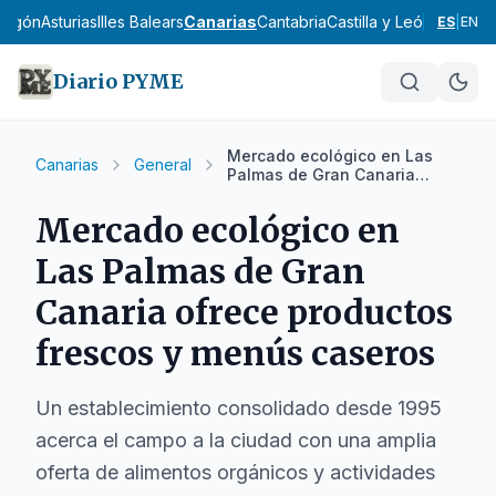
ragón
Asturias
Illes Balears
Canarias
Cantabria
Castilla y León
Castilla
ES
|
EN
Diario PYME
Mercado ecológico en Las
Canarias
General
Palmas de Gran Canaria
ofrece productos frescos y
menús caseros
Mercado ecológico en
Las Palmas de Gran
Canaria ofrece productos
frescos y menús caseros
Un establecimiento consolidado desde 1995
acerca el campo a la ciudad con una amplia
oferta de alimentos orgánicos y actividades