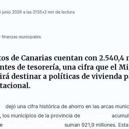
 junio 2026 a las 21:55
•
2
min de lectura
finanzas municipales.
tos de
Canarias
cuentan con 2.540,4 
tes de tesorería, una cifra que el
Mi
rá destinar a políticas de vivienda p
tacional.
24
dejó una cifra histórica de ahorro en las arcas munic
, los municipios de la provincia de
Las Palmas
acumula
de
Santa Cruz de Tenerife
suman 921,9 millones. Est