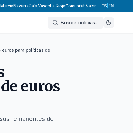
d
Murcia
Navarra
País Vasco
La Rioja
Comunitat Valenciana
ES
|
Andalucía
EN
Ar
Buscar noticias
...
 euros para políticas de
s
 de euros
ar sus remanentes de