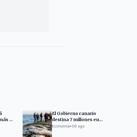
ros ámbitos
á
El Gobierno canario
más en
destina 7 millones en
les
ayudas al sector
Economía
•
06 ago
 Friday
pesquero