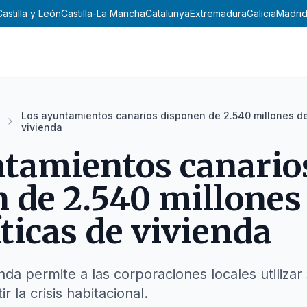
Castilla y León
Castilla-La Mancha
Catalunya
Extremadura
Galicia
Madri
Los ayuntamientos canarios disponen de 2.540 millones de
vivienda
tamientos canario
 de 2.540 millones
íticas de vivienda
enda permite a las corporaciones locales utiliz
 la crisis habitacional.