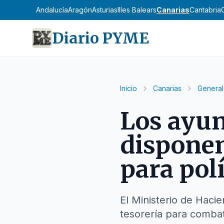
Andalucía
Aragón
Asturias
Illes Balears
Canarias
Cantabria
Diario PYME
Inicio
Canarias
General
Los ayun
disponen
para pol
El Ministerio de Haci
tesorería para combatir