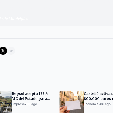
tos deben poder utilizar sus ahorros también en ot
la prestación de servicios públicos.
"
ia de Municipios
Repsol acepta 133,4
Castelló activar
M€ del Estado para
800.000 euros 
producir hidrógeno
bonos comercia
Empresa
•
06 ago
Economía
•
06 ago
verde en A Coruña
antes del Black