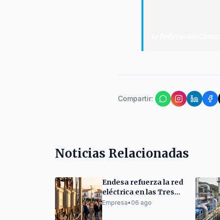
"
Los ayuntamien
esenciales para 
la Federación Canar
Compartir
:
Noticias Relacionadas
Endesa refuerza la red
eléctrica en las Tres
Mil Viviendas con un
Empresa
•
06 ago
nuevo centro de