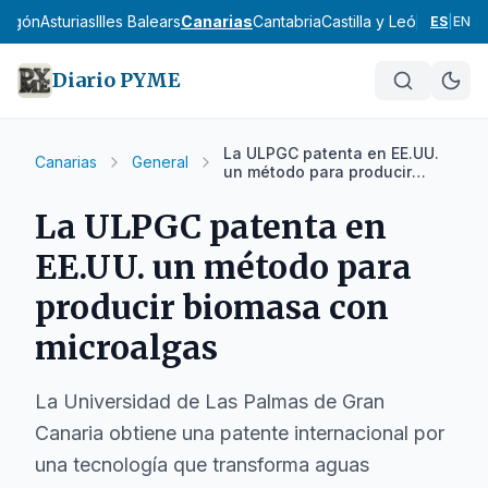
ragón
Asturias
Illes Balears
Canarias
Cantabria
Castilla y León
Castilla
ES
|
EN
Diario PYME
La ULPGC patenta en EE.UU.
Canarias
General
un método para producir
biomasa con microalgas
La ULPGC patenta en
EE.UU. un método para
producir biomasa con
microalgas
La Universidad de Las Palmas de Gran
Canaria obtiene una patente internacional por
una tecnología que transforma aguas