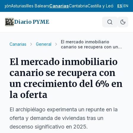
ragón
Asturias
Illes Balears
Canarias
Cantabria
Castilla y León
Castilla
ES
|
EN
Diario PYME
El mercado inmobiliario
Canarias
General
canario se recupera con un
crecimiento del 6% en la
oferta
El mercado inmobiliario
canario se recupera con
un crecimiento del 6% en
la oferta
El archipiélago experimenta un repunte en la
oferta y demanda de viviendas tras un
descenso significativo en 2025.