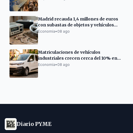
Madrid recauda 1,4 millones de euros
con subastas de objetos y vehículos
municipales
Economía
•
08 ago
Matriculaciones de vehículos
industriales crecen cerca del 10% en
Cataluña
Economía
•
08 ago
Diario PYME