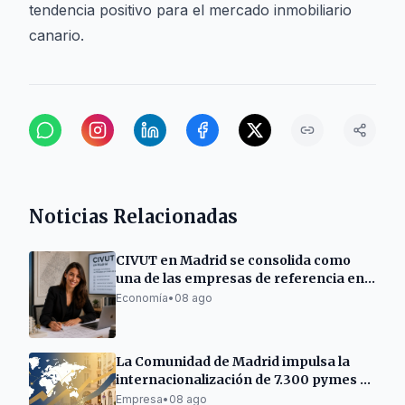
tendencia positivo para el mercado inmobiliario
canario.
Noticias Relacionadas
CIVUT en Madrid se consolida como
una de las empresas de referencia en
la tramitación de licencias turísticas
Economía
•
08 ago
La Comunidad de Madrid impulsa la
internacionalización de 7.300 pymes y
autónomos
Empresa
•
08 ago