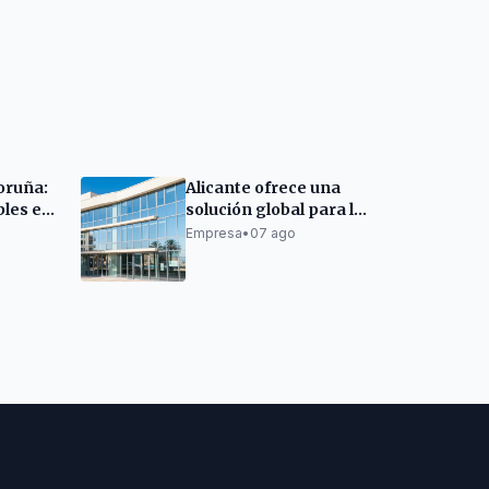
oruña:
Alicante ofrece una
bles e
solución global para la
sede de la Cámara de
Empresa
•
07 ago
d
Comercio