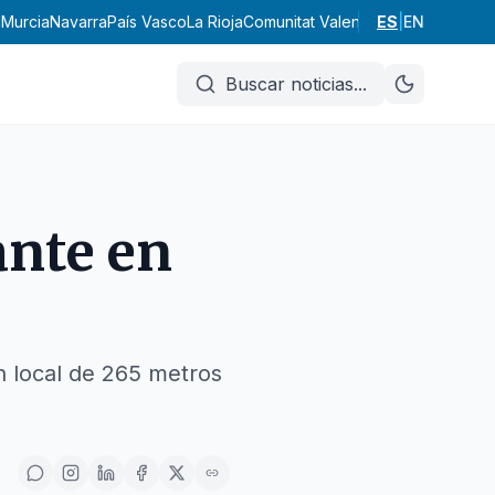
d
Murcia
Navarra
País Vasco
La Rioja
Comunitat Valenciana
ES
|
Andalucía
EN
Ar
Buscar noticias
...
ante en
n local de 265 metros