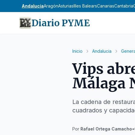
Andalucía
Aragón
Asturias
Illes Balears
Canarias
Cantabria
Diario PYME
Inicio
Andalucia
Genera
Vips abr
Málaga 
La cadena de restaura
cuadrados y capacida
Por
Rafael Ortega Camacho
•