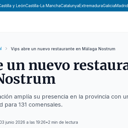
Castilla y León
Castilla-La Mancha
Catalunya
Extremadura
Galicia
Madri
l
Vips abre un nuevo restaurante en Málaga Nostrum
e un nuevo restaur
Nostrum
ción amplía su presencia en la provincia con u
d para 131 comensales.
03 junio 2026 a las 19:26
•
2
min de lectura