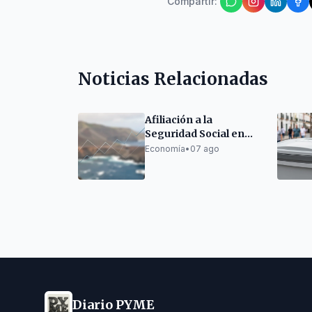
Compartir
:
Noticias Relacionadas
Afiliación a la
Seguridad Social en
Canarias: Ligero
Economía
•
07 ago
descenso en julio
Diario PYME