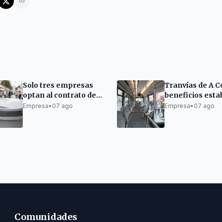
Solo tres empresas
Tranvías de A C
optan al contrato de
beneficios esta
recogida de residuos
apuesta por la
Empresa
•
07 ago
Empresa
•
07 ago
de Las Palmas
electromovilida
Comunidades