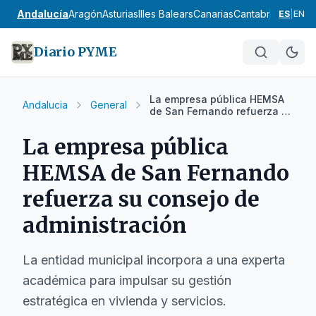
Andalucía
Aragón
Asturias
Illes Balears
Canarias
Cantabria
Castilla
ES
|
EN
Diario PYME
La empresa pública HEMSA
Andalucia
General
de San Fernando refuerza su
consejo de administración
La empresa pública
HEMSA de San Fernando
refuerza su consejo de
administración
La entidad municipal incorpora a una experta
académica para impulsar su gestión
estratégica en vivienda y servicios.