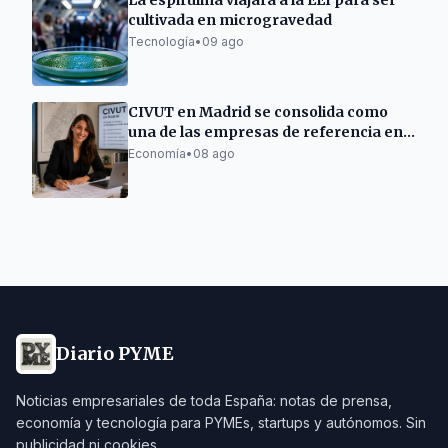
La espirulina viajará a la EEI para ser
cultivada en microgravedad
Tecnología
•
09 ago
CIVUT en Madrid se consolida como
una de las empresas de referencia en
la tramitación de licencias turísticas
Economía
•
08 ago
Diario PYME
Noticias empresariales de toda España: notas de prensa,
economía y tecnología para PYMEs, startups y autónomos. Sin
publicidad ni cookies.