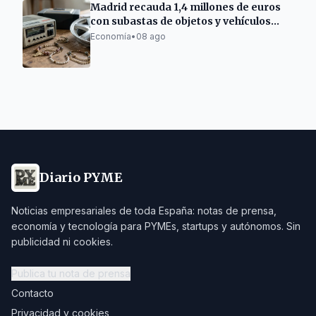
Madrid recauda 1,4 millones de euros
con subastas de objetos y vehículos
municipales
Economía
•
08 ago
Diario PYME
Noticias empresariales de toda España: notas de prensa,
economía y tecnología para PYMEs, startups y autónomos. Sin
publicidad ni cookies.
Publica tu nota de prensa
Contacto
Privacidad y cookies