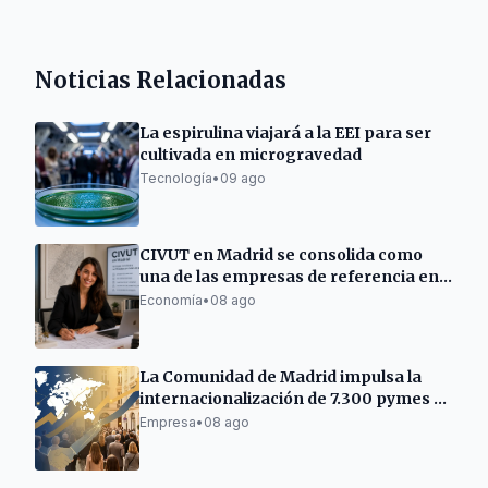
Noticias Relacionadas
La espirulina viajará a la EEI para ser
cultivada en microgravedad
Tecnología
•
09 ago
CIVUT en Madrid se consolida como
una de las empresas de referencia en
la tramitación de licencias turísticas
Economía
•
08 ago
La Comunidad de Madrid impulsa la
internacionalización de 7.300 pymes y
autónomos
Empresa
•
08 ago