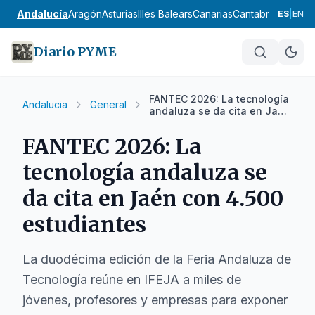
Andalucía
Aragón
Asturias
Illes Balears
Canarias
Cantabria
Castilla
ES
|
EN
Diario PYME
FANTEC 2026: La tecnología
Andalucia
General
andaluza se da cita en Jaén
con 4.500 estudiantes
FANTEC 2026: La
tecnología andaluza se
da cita en Jaén con 4.500
estudiantes
La duodécima edición de la Feria Andaluza de
Tecnología reúne en IFEJA a miles de
jóvenes, profesores y empresas para exponer