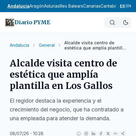
Andalucía
Aragón
Asturias
Illes Balears
Canarias
Cantabria
Castilla
ES
|
EN
Diario PYME
Alcalde visita centro de
Andalucia
General
estética que amplía plantilla
en Los Gallos
Alcalde visita centro de
estética que amplía
plantilla en Los Gallos
El regidor destaca la experiencia y el
crecimiento del negocio, que ha contratado a
una empleada para atender la demanda.
08/07/26 - 10:28