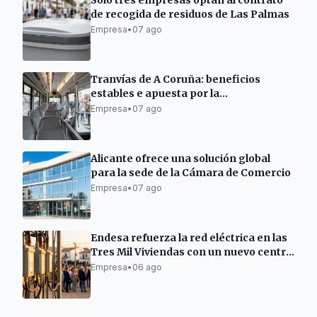
Solo tres empresas optan al contrato
de recogida de residuos de Las Palmas
Empresa
•
07 ago
Tranvías de A Coruña: beneficios
estables e apuesta por la
electromovilidad
Empresa
•
07 ago
Alicante ofrece una solución global
para la sede de la Cámara de Comercio
Empresa
•
07 ago
Endesa refuerza la red eléctrica en las
Tres Mil Viviendas con un nuevo centro
de transformación
Empresa
•
06 ago